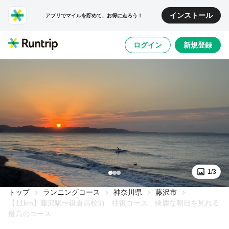
インストール
アプリでマイルを貯めて、お得に走ろう！
ログイン
新規登録
1/3
トップ
ランニングコース
神奈川県
藤沢市
【11km】藤沢駅〜鎌倉高校前 往復コース 綺麗な朝日を見れる
最高のコース