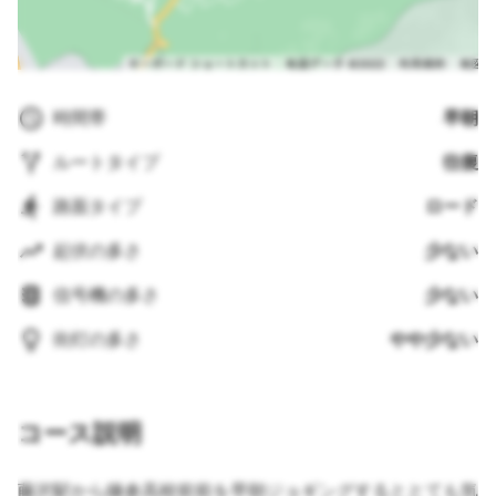
時間帯
早朝
ルートタイプ
往復
路面タイプ
ロード
起伏の多さ
少ない
信号機の多さ
少ない
街灯の多さ
やや少ない
コース説明
藤沢駅から鎌倉高校前前を早朝ジョギングするととても気