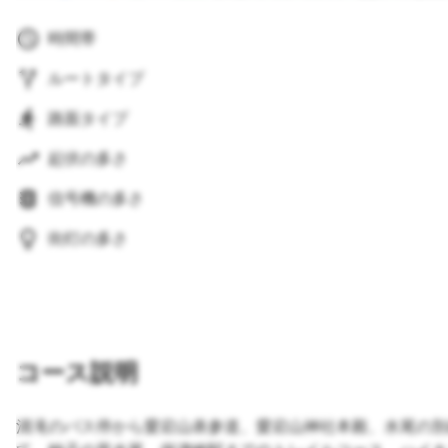
時間帯
ルートタイプ
路面タイプ
起伏の多さ
信号機の多さ
街灯の多さ
コース説明
清滝のバス停から愛宕山表参道、愛宕山神社本殿、水尾の別