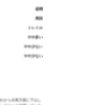
昼間
周回
トレイル
やや多い
やや少ない
やや少ない
れから水尾方面に下山し