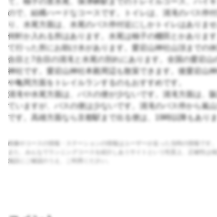
て、柚子の里水尾、保津峡駅までのトレイルコース、ハイキ
ので、結構ハードなコースです。トイレは、清滝のバス停付
り、水尾方面は、水尾のバス停付近にしかトイレはありませ
何軒か入れる所はあります。水尾は柚子の棚田とかあります
て行った所にお助け水があります。愛宕山神社山頂までの休憩
合目と7合目の清滝と水尾の別れにあります。全国の愛宕山
神社です。愛宕山神社本殿周辺も散策できます。後愛宕山神
や亀岡方面をトレイルランするのもおすすめです。
清滝や水尾方面は、バスの便が少ないです。清滝方面は、阪
ていますが、バスの便は少ないです。清滝のバス停から嵐山
です。高雄方面なら京都駅まで出る便は、19時以降もあり
画像やコースの情報・ステーションの情報はユーザーが走った当時の情報です。
また、みんなでランニングコースを紹介しあうサイトという性質上、正確性は保
施設にご確認のうえ、ご利用ください。