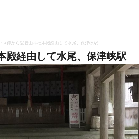
バス停から愛宕山神社本殿経由して水尾、保津峡駅
本殿経由して水尾、保津峡駅