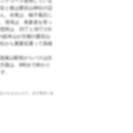
ングコース使用している
近と後は愛宕山神社の辺
ん。水尾は、柚子風呂に
。清滝は、表参道を登っ
所は、25丁と30丁の5
の総本山が京都の愛宕山
社から裏愛宕通って高雄
急嵐山駅前からバスは出
方面は、6時台で終わり
ます。
証されませんので、必ず事前に各