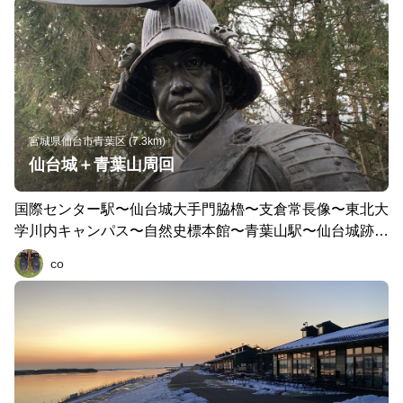
宮城県仙台市青葉区 (7.3km)
仙台城＋青葉山周回
国際センター駅〜仙台城大手門脇櫓〜支倉常長像〜東北大
学川内キャンパス〜自然史標本館〜青葉山駅〜仙台城跡〜
伊達政宗公騎馬像(修復中)〜昭忠碑〜宮城護国神社〜魯迅
co
像〜伊達政宗公胸像〜長沼〜国際センター駅 雪がうっす
ら舞う早朝ラン。前半は青葉山まで緩やかに登り基調。以
降は快調に下り。仙台城入り口までのスラロームは交通量
も多くちょっと注意。コースのハイライトと思っていた伊
達政宗公の騎馬像は足場に覆われて拝めず残念。2022年
にも大きな地震があったんですね。さらに下って胸像の政