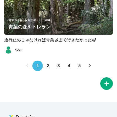
宮城県仙台市青葉区 (11.8km)
青葉の森をトレラン
通行止めじゃなければ青葉城まで行きたかった🥲
kyon
1
2
3
4
5