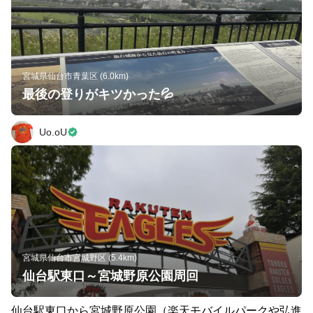
宮城県仙台市青葉区 (6.0km)
最後の登りがキツかった💦
Uo.oU
宮城県仙台市宮城野区 (5.4km)
仙台駅東口～宮城野原公園周回
仙台駅東口から宮城野原公園（楽天モバイルパークや弘進