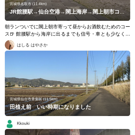
宮城県名取市 (11.4km)
JR館腰駅→仙台空港→閖上海岸→閖上朝市コース
朝ランついでに閖上朝市寄って昼からお酒飲むためのコー
ス🍺 館腰駅から海岸に出るまでも信号・車とも少なくて
とても走りやすいが、海岸に出るとそれはもう走りやすい
はしる はやさか
とかいう次元超えて脳汁溢れ出る楽しさ
宮城県仙台市青葉区 (11.5km)
田植え前 いい時期になりました
Kkouki