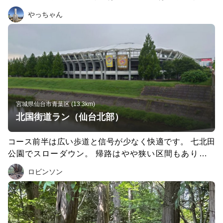
興がかなり進んでいて、観光地としても楽しめるエリアに
ーや野球の試合が行われていましたが人は疎ら🚶… 走る
やっちゃん
なって来ていると思います。 僕がこのコースを試走した
にはちょうど良い🏃‍♂️💨
際は、震災前や震災直後の風景からの変化を感じ取りなが
ら走ることができました。 復興の様子を各地の方々に感
じて頂きたいので、ぜひ、東北みやぎ復興マラソンで走っ
てみて欲しいです😊
宮城県仙台市青葉区 (13.3km)
北国街道ラン（仙台北部）
コース前半は広い歩道と信号が少なく快適です。 七北田
公園でスローダウン。 帰路はやや狭い区間もあります
が、朝なら交通量も少なめ。
ロビンソン