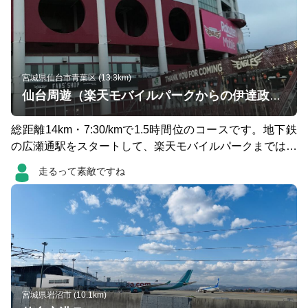
宮城県仙台市青葉区 (13.3km)
仙台周遊（楽天モバイルパークからの伊達政宗像）欲張りコース
総距離14km・7:30/kmで1.5時間位のコースです。地下鉄
の広瀬通駅をスタートして、楽天モバイルパークまでは緩
い下りで、最高のスタートを切れます。仙台駅までの戻り
走るって素敵ですね
の歩道も広く、途中の公園でトイレに立ち寄ることも可能
です。その後の青葉城までの坂は良いトレーニングになり
ますが（走らなくても良いと思います）、その後の景色は
素晴らしいものがあります。出張時に、旅行時に、ぜひ楽
しんでください。
宮城県岩沼市 (10.1km)