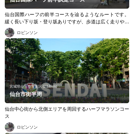
仙台国際ハーフの前半コースを辿るようなルートです。
緩く長い下り坂・登り坂ありですが、歩道は広く走りやす
い。
ロビンソン
宮城県仙台市青葉区 (20.8km)
仙台市街半周
仙台中心街から北側エリアを周回するハーフマラソンコー
ス
ロビンソン