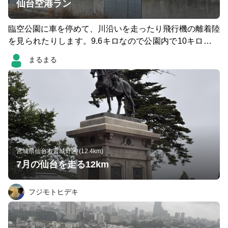
仙台空港ラン
臨空公園に車を停めて、川沿いを走ったり飛行機の離着陸
を見られたりします。9.6キロなので公園内で10キロに調
整しました。後半はほぼ信号がないのでなかなか良いペー
まるまる
スで走れます。全部歩道あります。
宮城県仙台市宮城野区 (12.4km)
7月の仙台を走る12km
フジモトヒデキ