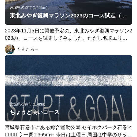
宗公は拝謁できました。マップに出てきて気になったフリ
ーメイソン石も確認。道路の真ん中にあるのなぜでしょ
宮城県名取市 (17.1km)
う。スタート地点の国際センター駅に戻ってゴール。
東北みやぎ復興マラソン2023のコース試走（名取エリアのみ）
2023年11月5日に開催予定の、東北みやぎ復興マラソン2
023の、コースを試走してみました。ただし名取エリアの
み。 ↓大会公式HPより https://fukko-marathon.jp/news/201
たんたろー
900000247.html 今回試走したルートは… 閖上大橋→かわ
まちテラス→閖上港朝市→名取トレイルセンター→名取市
墓地公園→千年希望の丘→仙台空港→美田園駅→杜せきの
した駅→名取市文化会館（ゴール地点） ・このコース
で、手元の計測で約17km。つまり大会本番は、スタート
から約25kmで閖上大橋を通過することになりそう。 ・コ
ースは全体的にフラットな印象。ただし橋のアップダウン
が何ヶ所かある。 ・閖上港朝市から仙台空港あたりは田
宮城県石巻市 (1.4km)
んぼが多くのどかな風景。美田園まで来ると街が賑やかに
ちょうど良いコース
なります。 ・ゴール地点の名取市文化会館はそこまで敷
地が広くないのですが、ゴールテープがどこに張られるの
宮城県石巻市にある総合運動公園 セイホクパーク石巻🏃
か？楽しみです✨ ・2011年の震災後から比較すると、復
🏃‍♂️🏃‍♀️💨 一周1,365m✨ 今日は土曜日 周囲は中学のサッカ