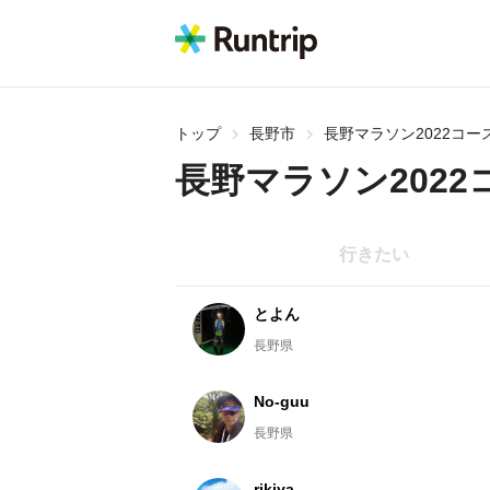
トップ
長野市
長野マラソン2022コー
長野マラソン2022
行きたい
とよん
長野県
No-guu
長野県
rikiya