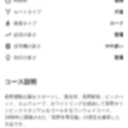
時間帯
昼間
ルートタイプ
片道
路面タイプ
ロード
起伏の多さ
普通
信号機の多さ
やや多い
街灯の多さ
普通
コース説明
長野運動公園をスタートし、善光寺、長野駅前、ビックハ
ット、エムウェーブ、ホワイトリングを経由して長野オリ
ンピックスタジアムをゴールするワンウェイコース。
1998年に開催された「長野冬季五輪」の理念を継承した
大会です。