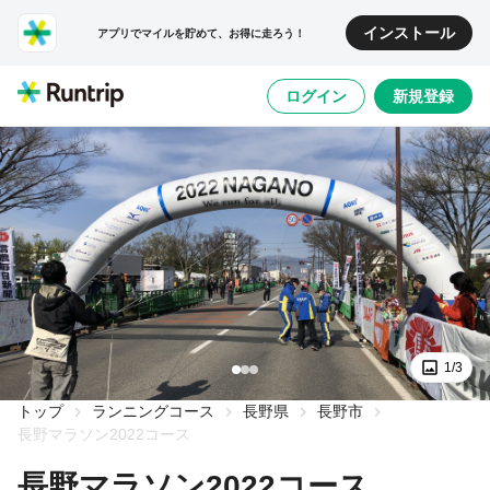
インストール
アプリでマイルを貯めて、お得に走ろう！
ログイン
新規登録
1/3
トップ
ランニングコース
長野県
長野市
長野マラソン2022コース
長野マラソン2022コース