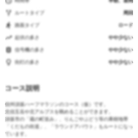
時間帯
早朝、昼間
ルートタイプ
周回
路面タイプ
ロード
起伏の多さ
やや少ない
信号機の多さ
やや少ない
街灯の多さ
やや少ない
コース説明
信州須坂ハーフマラソンのコース（仮）です。
北信五岳や北アルプスを眺めることができます。
須坂市の「蔵の町並み」、りんごやぶどう等の果樹地帯
「くだもの街道」、「ラウンドアバウト」もルートになっ
ています。