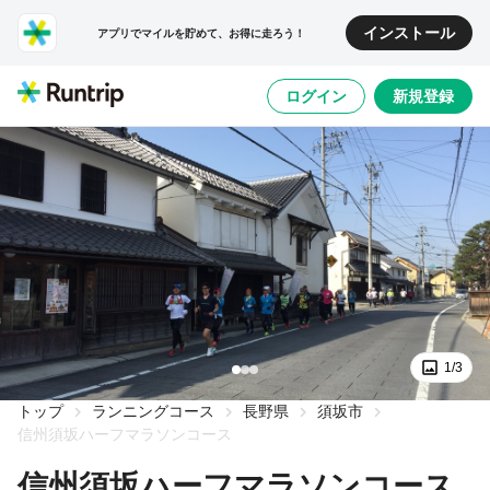
インストール
アプリでマイルを貯めて、お得に走ろう！
ログイン
新規登録
1/3
トップ
ランニングコース
長野県
須坂市
信州須坂ハーフマラソンコース
信州須坂ハーフマラソンコース