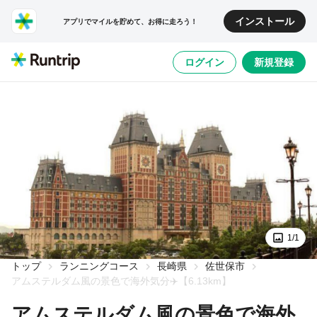
インストール
アプリでマイルを貯めて、お得に走ろう！
ログイン
新規登録
1/1
トップ
ランニングコース
長崎県
佐世保市
アムステルダム風の景色で海外気分✈️【6.13km】
アムステルダム風の景色で海外