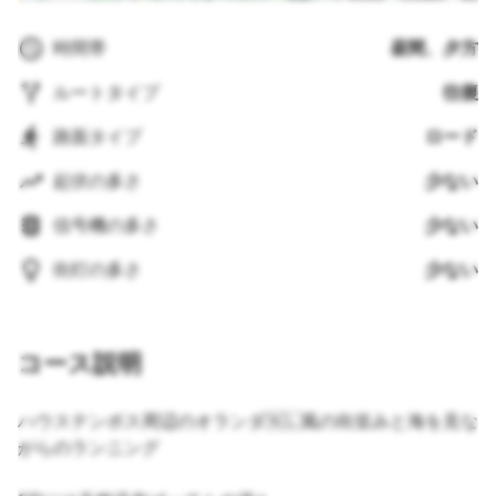
時間帯
昼間、夕方
ルートタイプ
往復
路面タイプ
ロード
起伏の多さ
少ない
信号機の多さ
少ない
街灯の多さ
少ない
コース説明
ハウステンボス周辺のオランダ🇳🇱風の街並みと海を見な
がらのランニング