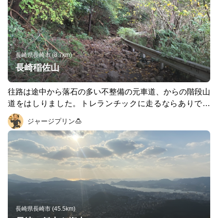
いえば台風が来ていた…それか‼️）。 また途中にトンネル
がありますが、海風の通り道になるので、天気や走る方向
によってはかなりのアゲインストになるかと思います。
島あるあるでそこそこ獲得標高を得られます（わたしのガ
ーミンは223mと言っています）。 海なので、やはり朝焼
長崎県長崎市 (8.7km)
けか夕焼け狙いがよいかと思います（暗くなると怖いの
長崎稲佐山
で、明るいうちに帰れるように！）
往路は途中から落石の多い不整備の元車道、からの階段山
道をはしりました。トレランチックに走るならありです
が、こちらはちょっと荒れていて怖いですね。復路は車道
ジャージプリン🍮
沿いを降りましたが、素直に車道沿いを走るのがスムーズ
と感じました。。 頂上には展望台もあり、絶景ですので
是非。 獲得標高も稼げますし、下り坂トレにも良いか
と。
長崎県長崎市 (45.5km)