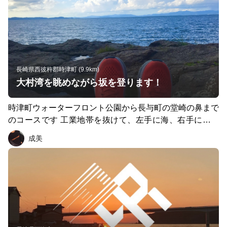
長崎県西彼杵郡時津町 (9.9km)
大村湾を眺めながら坂を登ります！
時津町ウォーターフロント公園から長与町の堂崎の鼻まで
のコースです 工業地帯を抜けて、左手に海、右手に山を
みながら走り、とにかく坂道を登り、釣りをしてる人に挨
成美
拶をし、途中で無人販売のミカンを購入し、日陰で休みつ
つ、「堂崎の鼻」の看板が見えたら、あとは海を目指して
走るだけ😉ここから見える夕焼けは絶景です！