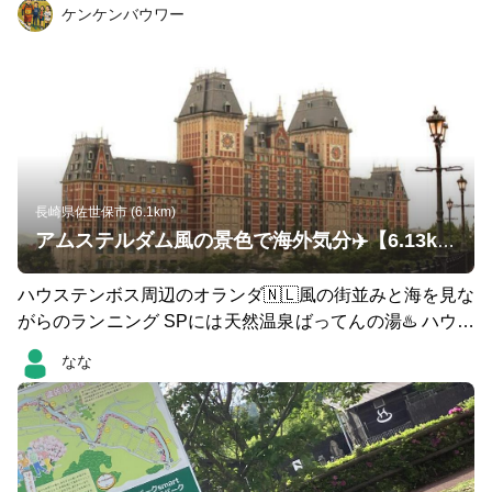
ケンケンバウワー
長崎県佐世保市 (6.1km)
アムステルダム風の景色で海外気分✈️【6.13km】
ハウステンボス周辺のオランダ🇳🇱風の街並みと海を見な
がらのランニング SPには天然温泉ばってんの湯♨️ ハウス
テンボス側にはハウステンボス温泉♨️ 運動後に一風呂浴
なな
びてみてはどうでしょう👀