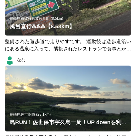
長崎県東彼杵郡波佐見町 (8.5km)
風呂直行♨️♨️♨️【8.53km】
整備された遊歩道で走りやすです。 運動後は遊歩道沿い
にある温泉に入って、隣接されたレストランで食事とかい
いですね👍
なな
長崎県佐世保市 (23.1km)
島RUN！佐世保市宇久島一周！UP downを利用したLSDにピッタリ！