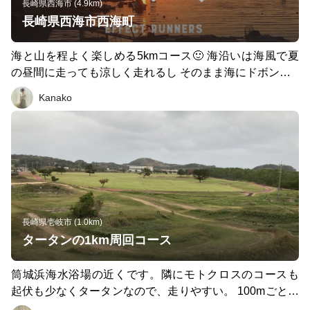
長崎県西海市 (4.9km)
長崎県西海市西海町
海と山を程よく楽しめる5kmコース🙂 海沿いは海風で夏
の昼間に走っても涼しく走れるし そのまま海にドボンもO
K👌 信号は田舎なので全くありません＂休まず進めです＂
Kanako
夕方から夜は街灯が少ない為お勧めしません＂猪注意＂
長崎県壱岐市 (1.0km)
タータンの1km周回コース
筒城浜海水浴場の近くです。隣にモトクロスのコースも
起伏も少なくタータンなので、走りやすい。 100mごとに
マークがあるので、インターバルなどもしやすいです 地