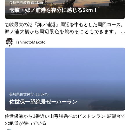
長崎県壱岐市 (5.1km)
壱岐・郷ノ浦港を存分に感じる5km！
壱岐最大の港『郷ノ浦港』周辺を中心とした周回コース。
郷ノ浦大橋から周辺景色を眺めることもできます。 ま
た、街灯の少ない壱岐において、比較的明るい時間以外で
IshimotoMakoto
も走りやすいコースです。
長崎県佐世保市 (11.6km)
佐世保一望絶景ゼーハーラン
佐世保港から1番近い山弓張岳へのピストンラン 展望台で
の絶景が待っている