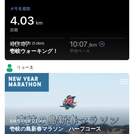
長崎県壱岐市 (5.0km)
壱岐ウォーキング！
リョー太
長崎県壱岐市 (21.3km)
壱岐の島新春マラソン ハーフコース