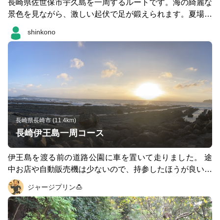
長崎県佐世保市宇久島を一周するルートです。海の綺麗な
景色を見ながら、激しい起伏で足が鍛えられます。夏場は
早朝に時計回りに走ると日陰が多く走りやすいです。商店
shinkono
は無いですが、自動販売機はたくさんあります。
長崎県長崎市 (11.4km)
長崎伊王島一周コース
伊王島を渡る前の道路公園に車を置いて走りました。 途
中お店や自動販売機は少ないので、持参したほうが良いで
す（10キロ程度なので我慢できますが）。灯台近くにカ
ジャージプリン🍮
フェ、ふれアイランドに自販機あり。 伊王島大橋は風が
強く、飛ばされそうで怖い思いをしました（たぶん飛ばさ
れることはないと思いますが。と後で気づいたのは、そう