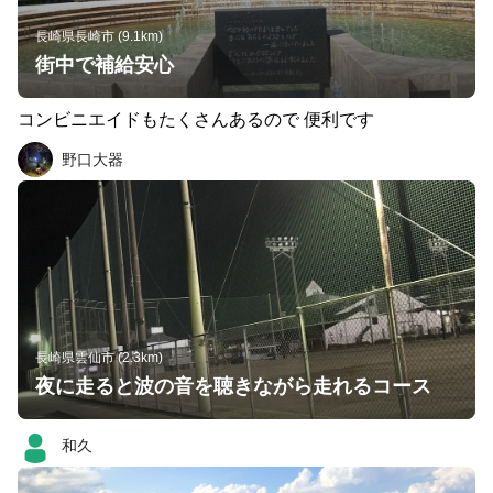
長崎県長崎市 (9.1km)
街中で補給安心
コンビニエイドもたくさんあるので 便利です
野口大器
長崎県雲仙市 (2.3km)
夜に走ると波の音を聴きながら走れるコース
和久