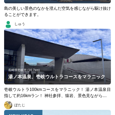
島の美しい景色のなかを澄んだ空気を感じながら駆け抜け
ることができます。
しゅう
長崎県壱岐市 (16.7km)
湯ノ本温泉、壱岐ウルトラコースをマラニック
壱岐ウルトラ100kmコースをマラニック！ 湯ノ本温泉目
指して約16kmラン！ 神社参拝、猿岩、景色見ながら坂多
いゆるラン！ 帰りのバスの時刻にご注意！2025.11.23
ぽたじ