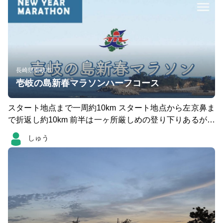
長崎県壱岐市
壱岐の島新春マラソンハーフコース
スタート地点まで一周約10km スタート地点から左京鼻ま
で折返し約10km 前半は一ヶ所厳しめの登り下りあるがそ
れ以外はフラット 後半は登り下りが続く上に潮風で前に
しゅう
なかなか進まず大変、本番（1月）は潮風で寒さもあるみ
たい