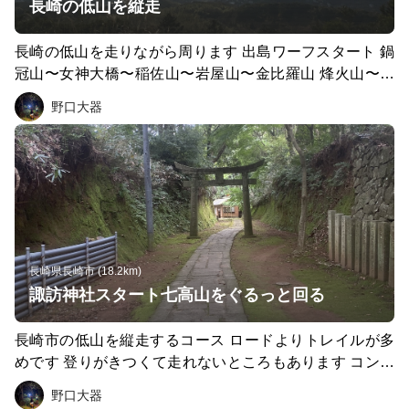
長崎の低山を縦走
長崎の低山を走りながら周ります 出島ワーフスタート 鍋
冠山〜女神大橋〜稲佐山〜岩屋山〜金比羅山 烽火山〜彦
山ー出島 8時間以上はかかるコースなので 装備はしっか
野口大器
りと
長崎県長崎市 (18.2km)
諏訪神社スタート七高山をぐるっと回る
長崎市の低山を縦走するコース ロードよりトレイルが多
めです 登りがきつくて走れないところもあります コンビ
ニなど寄れるところが少ないので 1リットル以上の水、携
野口大器
帯食、エマージェンシート、ファースエイドキット、 な