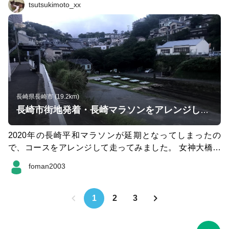
tsutsukimoto_xx
元小学校の持久走大会や中体連駅伝大会なども、あってま
す。地元中高生の部活動のほか十八銀行陸上部も練習にこ
られることも ただ風が吹く日が結構あります
長崎県長崎市 (19.2km)
長崎市街地発着・長崎マラソンをアレンジした20kmコース
2020年の長崎平和マラソンが延期となってしまったの
で、コースをアレンジして走ってみました。 女神大橋ま
での登りもきついですが橋を渡ったあとの西岸もアップダ
foman2003
ウンがけっこうあり楽しめます。 女神大橋を渡りきって
から、やや道がわかりにくいのでスマホの地図と照らし合
わせながら進んでください。 GARMINの記録が一部切れ
1
2
3
てしまってますので実際は20km強のコースです。