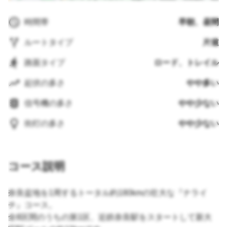
時間帯
早朝、昼間
ルートタイプ
片道
路面タイプ
ロード、トレイル
起伏の多さ
やや多い
信号機の多さ
やや少ない
街灯の多さ
やや少ない
コース説明
奈良盆地を1周するトータル約180kmの壮大な『ナライ
チ』コース。
全8区間のうちの第1区、近鉄奈良駅をスタートして新大