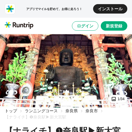
インストール
アプリでマイルを貯めて、お得に走ろう！
ログイン
新規登録
1/34
トップ
ランニングコース
奈良県
奈良市
【ナライチ】❶奈良駅▶新大宮駅
【ナライチ】❶奈良駅▶新大宮