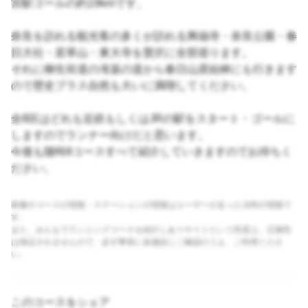
宮駅ゴールの約19kmです。
奈良を訪れる観光客の多くが訪れる興福寺・奈良公園・春
日大社・若草山・東大寺を贅沢に全部巡ります。
それに柳生街道の滝坂の道から春日山原始林にも行きます
ので歴史プラス自然も大いに満喫してください。
全8区はどれも近鉄もしくはJRの駅をスタート・ゴールに
しますのでランナー向けだと思います。
今後も随時8コースすべて紹介していきますのでお待ちく
ださい。
画像やコースの情報・ステーションの情報はユーザーが走った当時の情報で
す。
また、みんなでランニングコースを紹介しあうサイトという性質上、正確性
は保証されませんので、必ず事前に各施設にご確認のうえ、ご利用くださ
い。
このコースをシェア