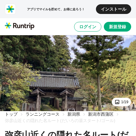
インストール
アプリでマイルを貯めて、お得に走ろう！
ログイン
新規登録
1/19
トップ
ランニングコース
新潟県
新潟市西蒲区
弥彦山近くの隠れた名ルート(だいろの湯スタート/ゴール)
弥彦山近くの隠れた名ルート(だ