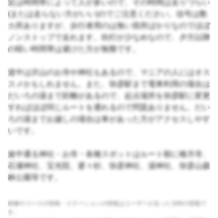
近は時間帯によって人が多いので、その時間は走りづらい
(または走らない方がいい)のでご注意ください。信号は数
カ所ありますが、歩行者用のは無い箇所ばかりなのでほぼ
ノンストップで走れます。街灯が少なめなので、夕方以降
の暗い時間帯は避けた方が無難です。
道中は沢山のお寺や神社もあるので、マニアの人にはオス
スメかもしれません。また、弥彦駅まで電車利用の場合は
だいろの湯まで距離があるので、起点場所を弥彦駅に変更
すればほぼ同じルートを通れるので問題ありません。だい
ろの湯までお越しの場合は車があった方がアクセスしやす
いです。
途中通る神社・お寺・各種スポットはルート順に種月寺、
石瀬神社、宝光院、婆々杉、弥彦神社、湯神社、弥彦山森
林公園等です。
画像やコースの情報・ステーションの情報はユーザーが走った当時の情報で
す。