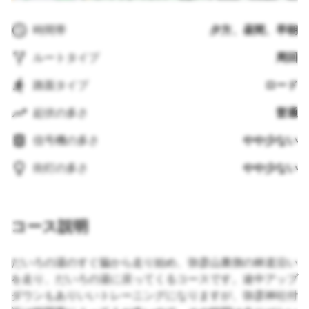
時間帯
夕方、昼間、早朝
ルートタイプ
周回
路面タイプ
ロード
起伏の多さ
普通
信号機の多さ
やや少ない
街灯の多さ
やや少ない
コース説明
だいろの湯のすぐ脇から走り始め、弥彦山裏側の林道沿い
を走り、だいろの湯に戻ってくるコースです。途中アップ
ダウンもありいいトレーニングになりますが、弥彦神社付