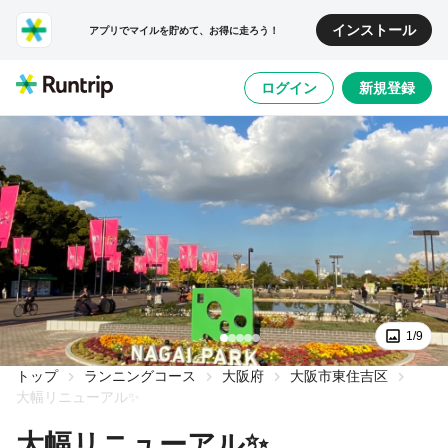
インストール
アプリでマイルを貯めて、お得に走ろう！
ログイン
新規登録
1/9
トップ
ランニングコース
大阪府
大阪市東住吉区
大幅リニューアル✨
大幅リニューアル✨