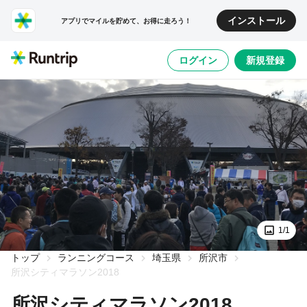
インストール
アプリでマイルを貯めて、お得に走ろう！
ログイン
新規登録
1/1
トップ
ランニングコース
埼玉県
所沢市
所沢シティマラソン2018
所沢シティマラソン2018