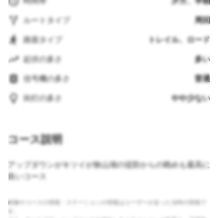
時間帯
夕方、早朝
ルートタイプ
周回
路面タイプ
トレイル、ロード
起伏の多さ
多い
信号機の多さ
普通
街灯の多さ
やや少ない
コース説明
アップダウンがキツイが狭山湖の堤防からの眺めも最高に
良いコース
画像やコースの情報・ステーションの情報はユーザーが走った当時の情報で
す。