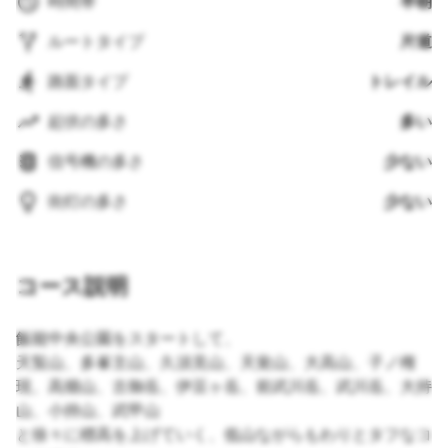
時間帯
早朝
ルートタイプ
片道
路面タイプ
トレイル
起伏の多さ
多い
信号機の多さ
少ない
街灯の多さ
少ない
コース説明
飯能中央公園をスタートして、
天覧山、多峯主山、久須見山、天覚山、大高山、子ノ権
現、高畑山、古御岳、伊豆ヶ岳、前武川岳、武川岳、大持
山、小持山、武甲山
と徐々に標高を上げていく、低山ながらもわりとタフなコ