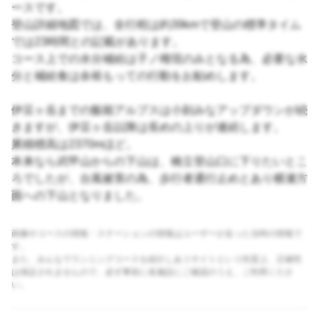
ースです。
登山詳細地図では、全行程は約39kmで登山の標準タイム
では23時間との記載があります。
コース上での水分補給は子ノ権現のみとなる為、必要な水
分と補給食は余裕もっての行動をお勧めします。
伊豆ヶ岳までの飯能アルプスは小刻みなアップダウンが続
きますが、伊豆ヶ岳以降は長めの上りが連続します。
累積標高は2370mほど。
本来なら武甲山からの下山は、橋立登山口に下りたいとこ
ろでしたが、台風被害の為、歩行者通行止めとあり横瀬方
面への下山となりました。
画像やコースの情報・ステーションの情報はユーザーが走った当時の情報で
す。
また、みんなでランニングコースを紹介しあうサイトという性質上、正確性
は保証されませんので、必ず事前に各施設にご確認のうえ、ご利用くださ
い。