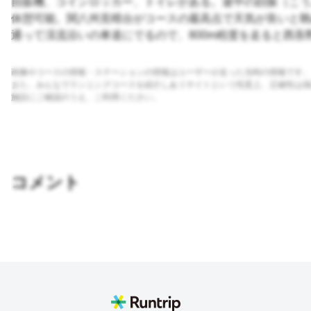
自販機、コインロッカー、トイレがある。途中の顔振（こう
休憩可能。関八州見晴台がコースの最高点で天気が良いと眺
通って渓流沿いの車道にでるので、800m程度を走ると西吾
画像やコースの情報・ステーションの情報はユーザーが走った当時の情報です。
また、みんなでランニングコースを紹介しあうサイトという性質上、正確性は保
施設にご確認のうえ、ご利用ください。
コメント