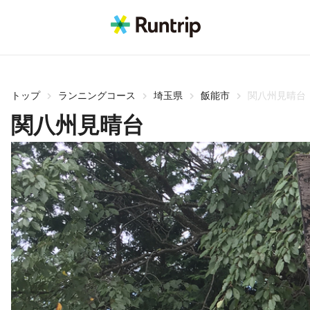
トップ
ランニングコース
埼玉県
飯能市
関八州見晴台
関八州見晴台