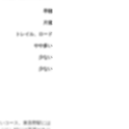
早朝
片道
トレイル、ロード
やや多い
少ない
少ない
いコース。東吾野駅には