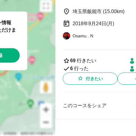
埼玉県飯能市 (15.00km)
ン情報
2018年9月24日(月)
ただけま
Osamu . N
録
69
行きたい
6
行った
行きたい
このコースをシェア