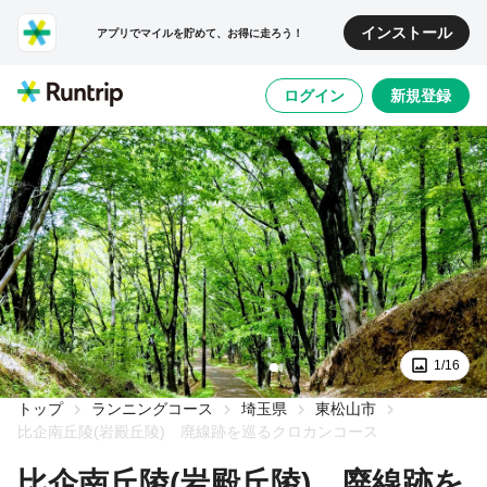
インストール
アプリでマイルを貯めて、お得に走ろう！
ログイン
新規登録
1/16
トップ
ランニングコース
埼玉県
東松山市
比企南丘陵(岩殿丘陵) 廃線跡を巡るクロカンコース
比企南丘陵(岩殿丘陵) 廃線跡を