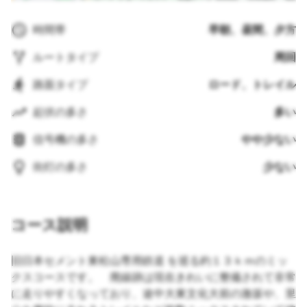
時間帯
早朝、昼間、夕方
ルートタイプ
周回
路面タイプ
ロード、トレイル
起伏の多さ
多い
信号機の多さ
やや少ない
街灯の多さ
少ない
コース説明
旧日本セメント東松山専用鉄道 を巡る約１３ｋｍのミッ
クスコースです。 廃線跡は現在きれいに整備されて非常
に走りやすくなっており、途中大東文化大前の激坂や、里