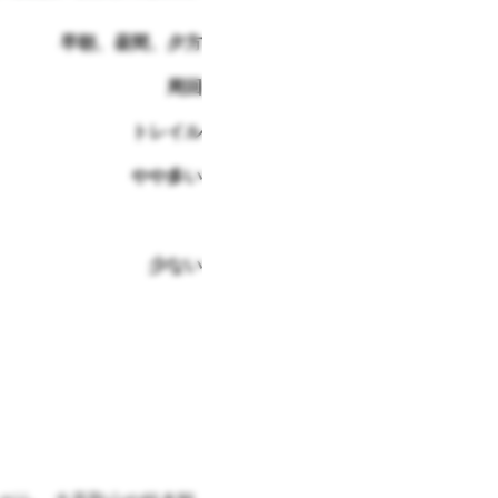
早朝、昼間、夕方
周回
トレイル
やや多い
少ない