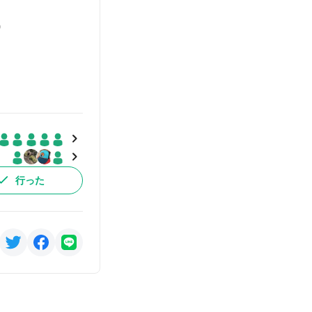
)
行った