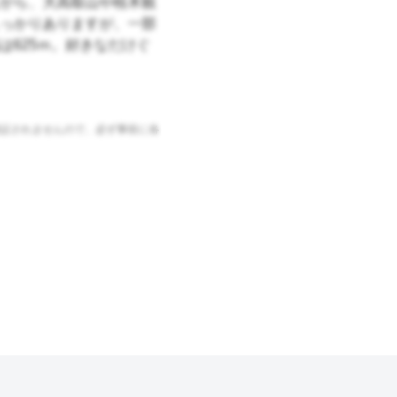
がら、大高取山や桂木観
っかりありますが、一部
は625ｍ。好きなだけぐ
証されませんので、必ず事前に各