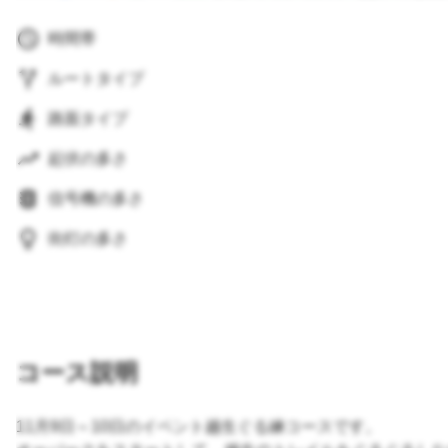
時間帯
ルートタイプ
路面タイプ
起伏の多さ
信号機の多さ
街灯の多さ
コース説明
11月9日～10日のイベント越生ぐる練コースです。