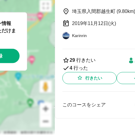
埼玉県入間郡越生町 (9.80km
ン情報
2019年11月12日(火)
ただけま
Karinrin
録
29
行きたい
4
行った
行きたい
このコースをシェア