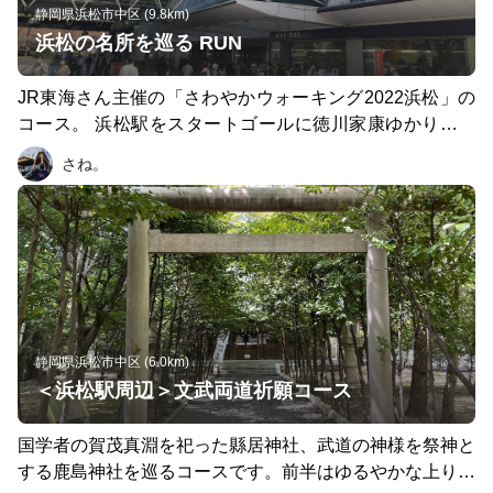
静岡県浜松市中区 (9.8km)
浜松の名所を巡る RUN
JR東海さん主催の「さわやかウォーキング2022浜松」の
コース。 浜松駅をスタートゴールに徳川家康ゆかりの浜
松の名所を巡るコースとなります。 地下道をくぐった
さね。
り、トンネルを通過したり変化に富んだコースに飽きる事
がありません。 10km弱と初心者には少しロングですが、
充分に楽しめると思います。
静岡県浜松市中区 (6.0km)
＜浜松駅周辺＞文武両道祈願コース
国学者の賀茂真淵を祀った縣居神社、武道の神様を祭神と
する鹿島神社を巡るコースです。前半はゆるやかな上りが