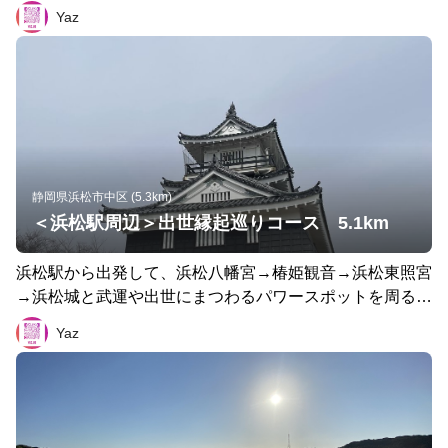
続き、縣居神社からは浜松の街を一望でき、そこを出ると
Yaz
すぐに、かつてホンダがブレーキのテストを行っていたと
いう急な下り坂があります。
静岡県浜松市中区 (5.3km)
＜浜松駅周辺＞出世縁起巡りコース 5.1km
浜松駅から出発して、浜松八幡宮→椿姫観音→浜松東照宮
→浜松城と武運や出世にまつわるパワースポットを周るコ
ースです。浜松城を省くと距離にして500m＆天守閣への
Yaz
急坂が無くなります。