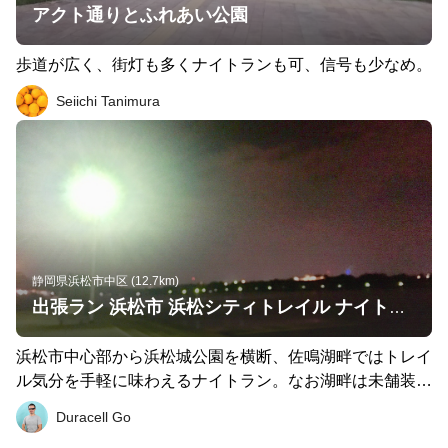
アクト通りとふれあい公園
歩道が広く、街灯も多くナイトランも可、信号も少なめ。
Seiichi Tanimura
静岡県浜松市中区 (12.7km)
出張ラン 浜松市 浜松シティトレイル ナイトラン 13km
浜松市中心部から浜松城公園を横断、佐鳴湖畔ではトレイ
ル気分を手軽に味わえるナイトラン。なお湖畔は未舗装と
なる箇所も散見、夜は暗いのでサーチライトあったほうが
Duracell Go
安全だろう。 Let’s have fun running!