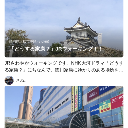
静岡県浜松市中区 (8.6km)
「どうする家康？」JRウォーキング！！
JRさわやかウォーキングです。NHK大河ドラマ「どうす
る家康？」にちなんで、徳川家康にゆかりのある場所を巡
ります。およそ9.7km坂道やトンネルなど変化に富んだコ
さね。
ースです。