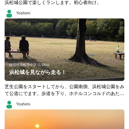
浜松城公園で楽しくランします。初心者向け。
Yoshimi
静岡県浜松市中区 (1.6km)
浜松城を見ながら走る！
芝生公園をスタートしてから、公園南側、浜松城公園をみ
て公道にでます。歩道を下り、ホテルコンコルドのあたり
を左折して、公園に戻ります。
Yoshimi