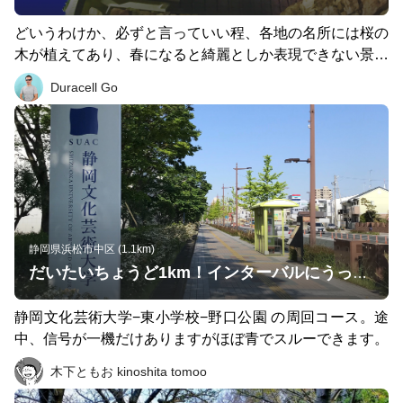
どいうわけか、必ずと言っていい程、各地の名所には桜の
木が植えてあり、春になると綺麗としか表現できない景観
を楽しませてくれる。 遠州浜松にもご多聞に漏れずこの
Duracell Go
様な名所があります。そう別名出世城と言われる浜松城で
す。 最近浜松城公園内にスタバもできちゃったりして、
年代問わず楽しめる公園となりました。SAKURAも綺
麗、やはり大人の雰囲気で楽しみたいのならば夜桜を満喫
すべきだろうね。 また浜松にはもう一つさくらの名所佐
鳴湖があります。湖畔いっぱいに咲き乱れるSAKURAは
一見の価値あり。夜は真っ暗なので、こちらは昼間のお楽
しみがおススメデス。 Let’s have a fun running!
静岡県浜松市中区 (1.1km)
だいたいちょうど1km！インターバルにうってつけのコースです。
静岡文化芸術大学−東小学校−野口公園 の周回コース。途
中、信号が一機だけありますがほぼ青でスルーできます。
木下ともお kinoshita tomoo