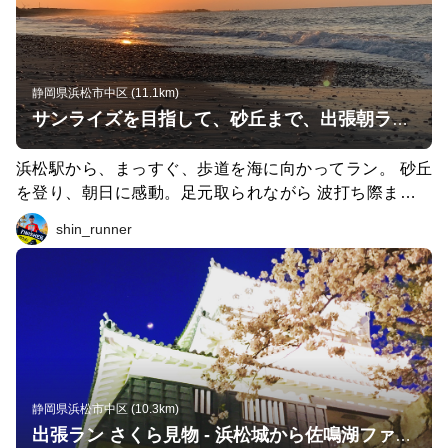
静岡県浜松市中区 (11.1km)
サンライズを目指して、砂丘まで、出張朝ラン(11km)
浜松駅から、まっすぐ、歩道を海に向かってラン。 砂丘
を登り、朝日に感動。足元取られながら 波打ち際まで、
砂丘を降りて、潮騒も、独り占め できるステキなコース
shin_runner
です。
静岡県浜松市中区 (10.3km)
出張ラン さくら見物 - 浜松城から佐鳴湖ファンラン