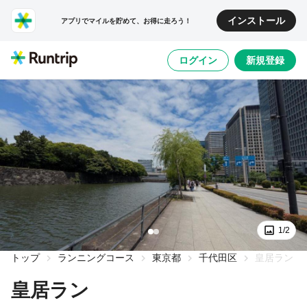
インストール
アプリでマイルを貯めて、お得に走ろう！
ログイン
新規登録
1/2
トップ
ランニングコース
東京都
千代田区
皇居ラン
皇居ラン