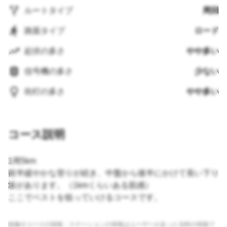
ルートタイプ
周回
路面タイプ
ロード
起伏の多さ
やや多い
信号機の多さ
少ない
街灯の多さ
やや多い
コース説明
1周5km
前半緩やかな登りが続き、中盤から後半にかけて長い下り
坂があります。（1kmくらいある肌感）
ここでベストを狙っていけるコースです。
画像やコースの情報・ステーションの情報はユーザーが走った当時の情報で