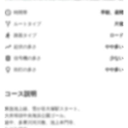
時間帯
早朝、昼間
ルートタイプ
片道
路面タイプ
ロード
起伏の多さ
やや多い
信号機の多さ
少ない
街灯の多さ
やや多い
コース説明
東急池上線、雪が谷大塚駅スタート。
大井埠頭中央海浜公園ゴール。
途中、多摩川河川敷、池上本門寺、