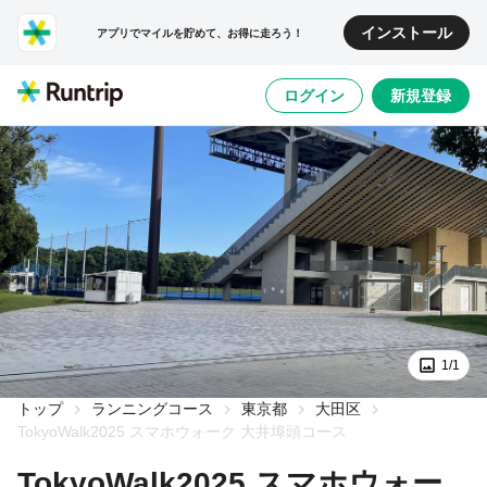
インストール
アプリでマイルを貯めて、お得に走ろう！
ログイン
新規登録
1/1
トップ
ランニングコース
東京都
大田区
TokyoWalk2025 スマホウォーク 大井埠頭コース
TokyoWalk2025 スマホウォー