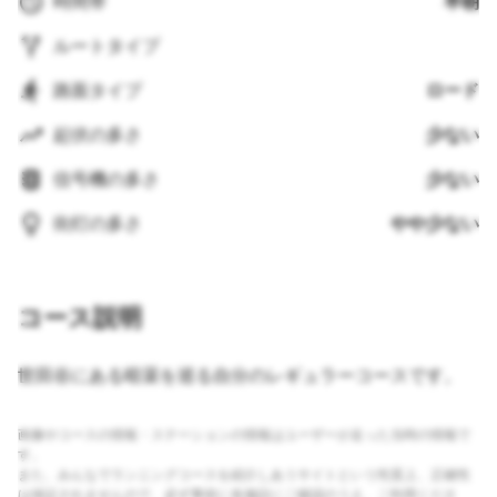
時間帯
早朝
ルートタイプ
路面タイプ
ロード
起伏の多さ
少ない
信号機の多さ
少ない
街灯の多さ
やや少ない
コース説明
世田谷にある暗渠を巡る自分のレギュラーコースです。
画像やコースの情報・ステーションの情報はユーザーが走った当時の情報で
す。
また、みんなでランニングコースを紹介しあうサイトという性質上、正確性
は保証されませんので、必ず事前に各施設にご確認のうえ、ご利用くださ