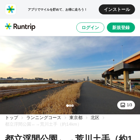
インストール
アプリでマイルを貯めて、お得に走ろう！
ログイン
新規登録
1/3
トップ
ランニングコース
東京都
北区
都立浮間公園←→荒川土手（約14km）
都立浮間公園←→荒川土手（約1