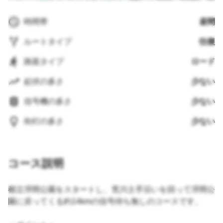
時間帯
昼間
ルートタイプ
往復
路面タイプ
ロード
起伏の多さ
少ない
信号機の多さ
少ない
街灯の多さ
少ない
コース説明
都立浮間公園をスタートし、荒川土手沿いを回って浮間公
園に戻ってくる約14kmの信号待ち無しのコースです。