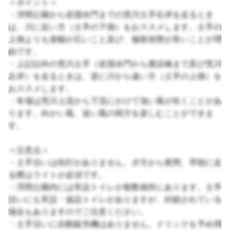
＜ポイント＞
・浮間公園から岩淵水門までの荒川土手右岸を走るとき
は、川に近い方（土手の下側）をおススメします。土手の
上側よりも道幅が広いこと及び、舗装状態が良いことが理
由です。
・上記以外の荒川土手（岩淵水門から鹿浜橋まで及び荒川
左岸）を走るときは、逆に川から遠い方（土手の上側）を
おススメします。
・冬場は荒川上流から下流にかけて強い風が吹くことがあ
ります。向かい風、追い風の両方を楽しむことができま
す。
＜注意点＞
・土手沿いは街灯がありません。夕方から夜間、早朝に走
る際はライトが必須です。
・浮間公園内には常設トイレが複数個所にあります。土手
沿いにも常設・仮設トイレがありますが、封鎖されている
場合もありますのでご注意ください。
・土手沿いに自動販売機はありません。ドリンクを予め用