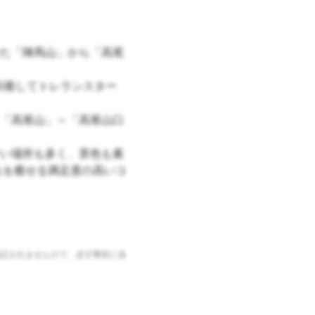
た「陣馬山」から「高尾
到着してトレランスター
「高尾山」～「高尾山口
い場所も多く、景色も素
れを癒せる満足度の高いコ
証されませんので、必ず事前に各