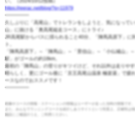
い。（2024/10/12投稿）
https://reerac.net/blog/?p=11979
━━━━━
久しぶりに「高尾山」でトレランをしようと、気になってい
山」に抜ける「奥高尾縦走コース」にトライ♪
JR高尾駅からバスに揺られること40分、「陣馬高原下」に
ト。
「陣馬高原下」～「陣馬山」～「景信山」～「小仏城山」～
駅」がゴールの約18km。
最初の「陣馬山」の登りがキツイけど、それ以外は走りやす
晴らしく、更にゴール後に「京王高尾山温泉 極楽湯」で疲
ースなのでおススメです！
━━━━━
画像やコースの情報・ステーションの情報はユーザーが走った当時の情報です。
また、みんなでランニングコースを紹介しあうサイトという性質上、正確性は保
施設にご確認のうえ、ご利用ください。