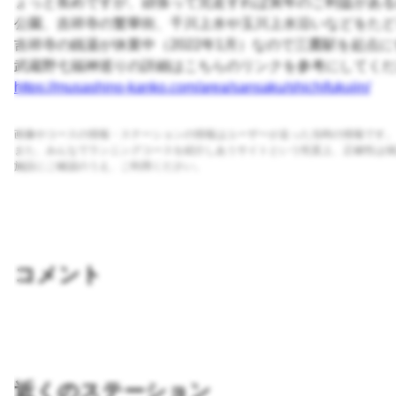
ょっと長めですが、頑張って完走すれば寅年のご利益がある
公園、吉祥寺の繁華街、千川上水や玉川上水沿いなどをたど
吉祥寺の銭湯が休業中（2022年1月）なので三鷹駅を起点
武蔵野七福神巡りの詳細はこちらのリンクを参考にしてくだ
https://musashino-kanko.com/area/sansaku/shichifukujin/
画像やコースの情報・ステーションの情報はユーザーが走った当時の情報です。
また、みんなでランニングコースを紹介しあうサイトという性質上、正確性は保
施設にご確認のうえ、ご利用ください。
コメント
近くのステーション