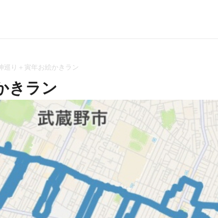
神巡り＋寅年お絵かきラン
かきラン