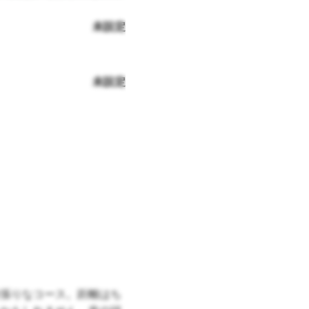
未設定
未設定
張りなコース。距離はち