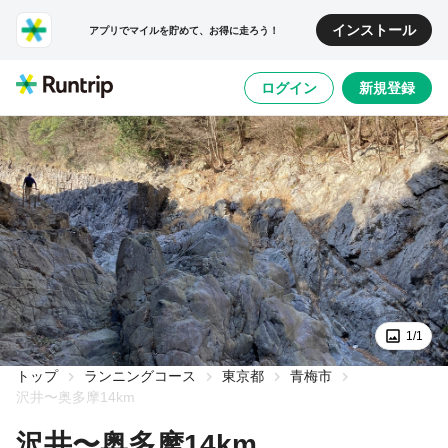
インストール
アプリでマイルを貯めて、お得に走ろう！
ログイン
新規登録
1/1
トップ
ランニングコース
東京都
青梅市
沢井〜奥多摩14km
沢井〜奥多摩14km