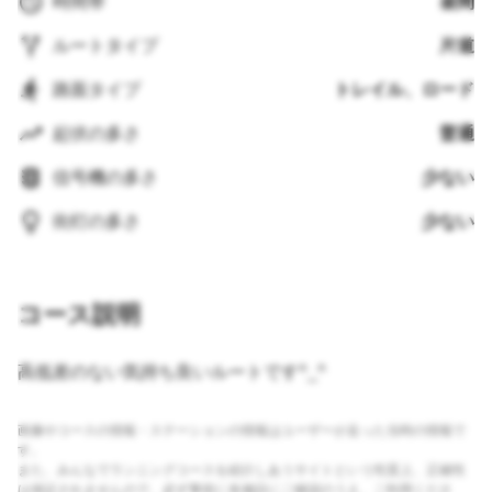
時間帯
昼間
ルートタイプ
片道
路面タイプ
トレイル、ロード
起伏の多さ
普通
信号機の多さ
少ない
街灯の多さ
少ない
コース説明
高低差のない気持ち良いルートです^_^
画像やコースの情報・ステーションの情報はユーザーが走った当時の情報で
す。
また、みんなでランニングコースを紹介しあうサイトという性質上、正確性
は保証されませんので、必ず事前に各施設にご確認のうえ、ご利用くださ