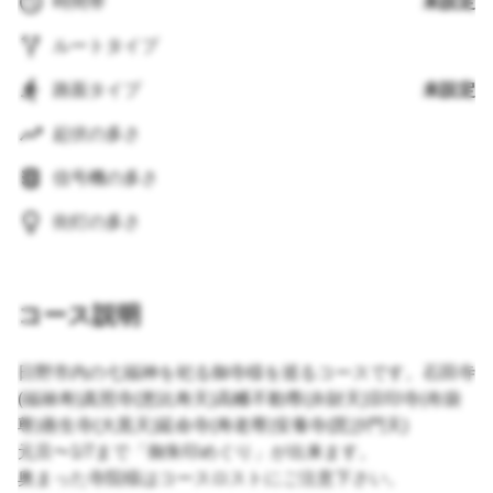
時間帯
未設定
ルートタイプ
路面タイプ
未設定
起伏の多さ
信号機の多さ
街灯の多さ
コース説明
日野市内の七福神を祀る御寺様を巡るコースです。石田寺
(福禄寿)真照寺(恵比寿天)高幡不動尊(弁財天)宗印寺(布袋
尊)善生寺(大黒天)延命寺(寿老尊)安養寺(毘沙門天)
元旦〜1/7まで「御朱印めぐり」が出来ます。
奥まった寺院様はコースロストにご注意下さい。