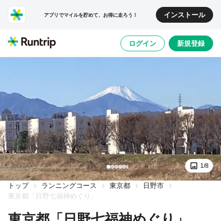
インストール
アプリでマイルを貯めて、お得に走ろう！
ログイン
新規登録
1/8
トップ
ランニングコース
東京都
日野市
東京都「日野七福神めぐり」
東京都「日野七福神めぐり」