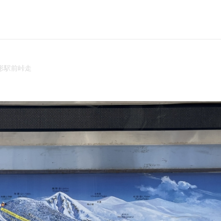
形駅前峠走