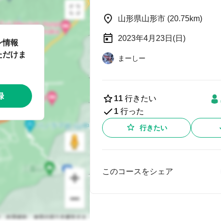
山形県山形市 (20.75km)
2023年4月23日(日)
ン情報
ただけま
まーしー
録
11
行きたい
1
行った
行きたい
このコースをシェア