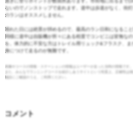
過ぎに登りポイントが数箇所あります。市街地に出るまで(16
ないのでノンストップで走れます。道中は歩道がなく、街灯
のランはオススメしません。
晴れた日には絶景が拝めるので、最高のラン日和になること
同様に道中は自販機が所々にある程度でコンビニは皆無なの
を。体力的に不安な方はトレイル用リュック&フラスク、ま
身につけて走るのが無難です。
画像やコースの情報・ステーションの情報はユーザーが走った当時の情報です。
また、みんなでランニングコースを紹介しあうサイトという性質上、正確性は保
施設にご確認のうえ、ご利用ください。
コメント