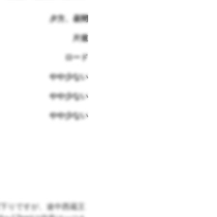
夕方、昼間
片道
ロード
やや少ない
やや少ない
やや少ない
下りですが、途中西蔵王