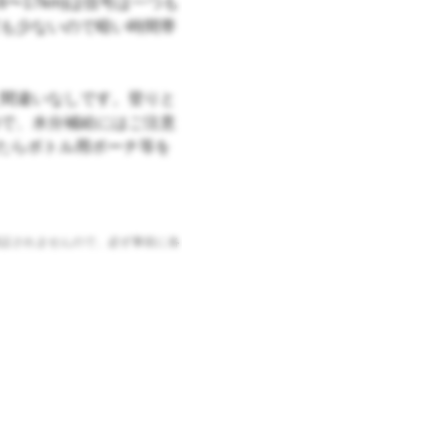
〜17km)は信号は一つも
も少ないので暗い時間帯
間違いなしです。登りと
で、水分補給にはご注意
たらボトル用ポーチ等を
証されませんので、必ず事前に各