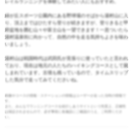
レイルランニングを体験してみたい人にもおすすめ。
緑が丘スポーツ公園内にある野球場のそばから湯村山に入
り、頂上まではひたすら登りが続きますが、登りきると甲
府盆地を囲む山々や富士山を一望できます！一息ついたら
湯村温泉街に向かって、自然の中を走る気持ちよさを味わ
いましょう。
湯村山は戦国時代は武田氏が見張りに使っていたと言われ
ており、現在は地元の人たちのハイキングコースとして親
しまれています。古墳も残っているので、タイムスリップ
した気分で走ってみてくださいね。
画像やコースの情報・ステーションの情報はユーザーが走った当時の情報で
す。
また、みんなでランニングコースを紹介しあうサイトという性質上、正確性
は保証されませんので、必ず事前に各施設にご確認のうえ、ご利用くださ
い。