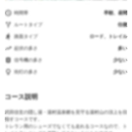
時間帯
早朝、昼間
ルートタイプ
往復
路面タイプ
ロード、トレイル
起伏の多さ
多い
信号機の多さ
少ない
街灯の多さ
少ない
コース説明
武田信玄の隠し湯・湯村温泉郷を見守る湯村山の頂上を目
指すコースです。
トレラン用のシューズでなくても走れるコースなので、ト