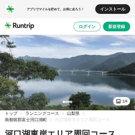
インストール
アプリでマイルを貯めて、お得に走ろう！
ログイン
新規登録
1/4
トップ
ランニングコース
山梨県
南都留郡富士河口湖町
河口湖東岸エリア周回コース
河口湖東岸エリア周回コース