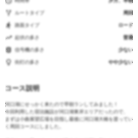
時間帯
夕方、早朝
ルートタイプ
周回
路面タイプ
ロード
起伏の多さ
普通
信号機の多さ
少ない
街灯の多さ
やや少ない
コース説明
河口湖にせっかく来たので早朝ランしてみました！
今回利用した宿泊施設が河口湖東岸エリアだったので、
まずは小曲展望広場を目指し最後に河口湖大橋を渡ってい
く周回コースにしました。