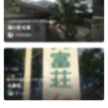
山梨県南都留郡富士河口湖町船津282
蔵の宿 松屋
竹村拓泰
山梨県南都留郡富士河口湖町勝山
丸富荘
おっしー