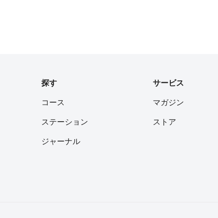
持ち」になるのとはまた違
内では、たくさんのコガネ
せいでしょうか。 そし
大震災の震源に最も近い陸地
を中心に大きな被害の出た
林の中で鹿がゆったりと草
探す
サービス
、山頂からの太平洋や牡鹿
コース
マガジン
す風景は一見の価値あり。
ごとに道標もあり、山頂ま
ステーション
ストア
いますので、特に神社から
くまでの間(八合目まで）
ジャーナル
ょう。稜線にたどり着いて
石が浮き気味だったりと道
場所があるので、ランでは
で片道約2kmで標高差30
祇神社・奥の院）から先の