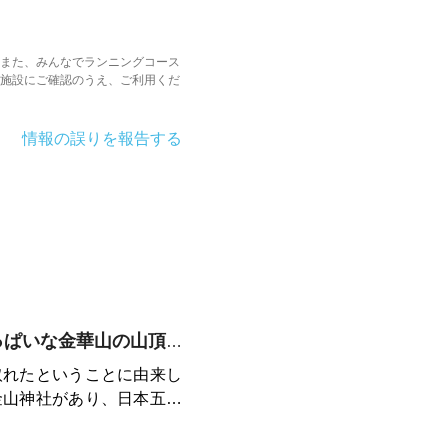
また、みんなでランニングコース
施設にご確認のうえ、ご利用くだ
情報の誤りを報告する
ご利益（りやく）いっぱいな金華山の山頂から
取れたということに由来し
金山神社があり、日本五大
ことで、3年連続でお詣り
ないのだとか（「困らな