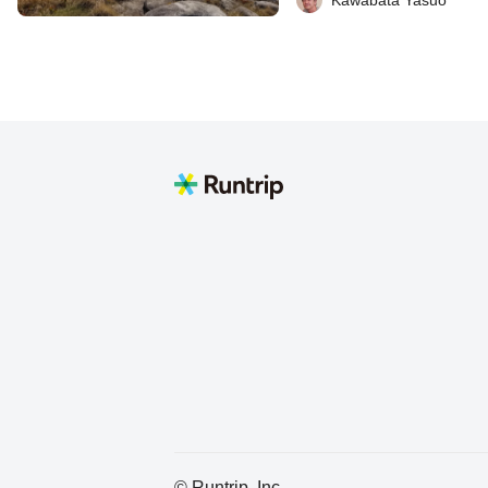
い」のであって「お金
う、という説も）。島
ムシを見かけるのも、その
て、2011年の東日本
が金華山で、島の東側
場所でもあります。 そんな金華山ですが、自然の
まま残された美しい森
を食むのどかな風景と
半島などの陸地を見渡
登山道には、ポイント
では比較的整備されて
出発して稜線にたどり着
はあまり問題ないでし
からは坂道も急で、踏
の整備状況が良くない
なくウォークで。山頂ま
0mほどになります。 地図のコースには含まれて
いますが、山頂（大海
© Runtrip, Inc.