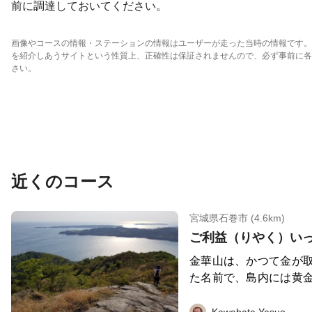
前に調達しておいてください。
画像やコースの情報・ステーションの情報はユーザーが走った当時の情報です。
を紹介しあうサイトという性質上、正確性は保証されませんので、必ず事前に各
さい。
近くのコース
宮城県石巻市 (4.6km)
金華山は、かつて金が
た名前で、島内には黄
弁財天のひとつという
すると一生お金に困ら
Kawabata Yasuo