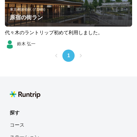
東京都渋谷区 (7.1km)
原宿の街ラン
代々木のラントリップ初めて利用しました。
鈴木 弘一
1
探す
コース