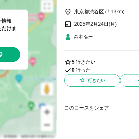
東京都渋谷区 (7.13km)
ン情報
2025年2月24日(月)
ただけま
鈴木 弘一
録
5
行きたい
0
行った
行きたい
このコースをシェア