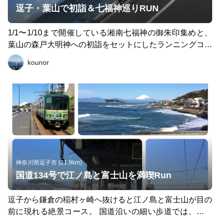
逗子・葉山で初詣＆七福神巡りRUN
1/1〜1/10まで開催している湘南七福神の御朱印集めと、
葉山の森戸大明神への初詣をセットにしたランニングコー
ス。 好天に恵まれたら、京急バス「真名瀬」停留所から
kounor
富士山と江ノ島が綺麗に見られます。 距離は約20km、ラ
ンニング時間は２時間程度、御朱印をもらったりお参りす
る時間を含めると３時間程度、新春の逗子・葉山を満喫で
きます。 今回御参りした順番は、(1)森戸大明神、(2)玉蔵
院、(3)長運寺、(4)仙光院、(5)光照寺、(6)東昌寺、(7)宗泰
寺、(8)延命寺の順で結願。 新春の逗子・葉山を満喫でき
ますよ。 https://zushi-hayama.keizai.biz/headline/559/ http
s://www.facebook.com/shonanshichifukujin http://speedbz.
com/sevengods/location.html
神奈川県逗子市 (21.9km)
国道134号で江ノ島と富士山を満喫Run
逗子から鎌倉の稲村ヶ崎へ抜けると江ノ島と富士山が目の
前に現れる絶景コース。 国道沿いの細い歩道では、沢山