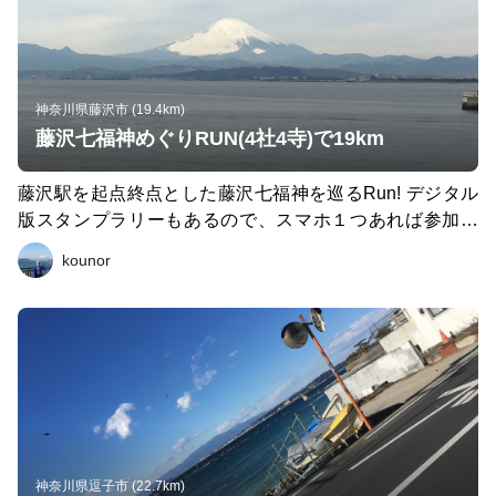
参りや神前結婚式が行われていて、コロナ禍以前の生活に
戻り始めているようでした。 明治神宮に参詣してから走
り始めたので、とても清々しい気持ちで都内を満喫できた
１日でした。
神奈川県藤沢市 (19.4km)
藤沢七福神めぐりRUN(4社4寺)で19km
藤沢駅を起点終点とした藤沢七福神を巡るRun! デジタル
版スタンプラリーもあるので、スマホ１つあれば参加可
能。 Run途中、江ノ島から見る富士山も綺麗でしたが、
kounor
片瀬山付近から見る富士山も格別です。 4社4寺を巡り終
えると、「開運干支暦手拭い」を 購入できるので、記念
にオススメです。
神奈川県逗子市 (22.7km)