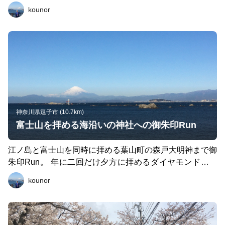
のランナーとすれ違うので、片手を上げて挨拶するのも楽
kounor
しみのひとつです。 江ノ電の鎌倉高校前駅では太平洋と
江ノ島を背景に江ノ電と記念撮影するも良し。
神奈川県逗子市 (10.7km)
富士山を拝める海沿いの神社への御朱印Run
江ノ島と富士山を同時に拝める葉山町の森戸大明神まで御
朱印Run。 年に二回だけ夕方に拝めるダイヤモンド富士
山は、神々しい景色です。
kounor