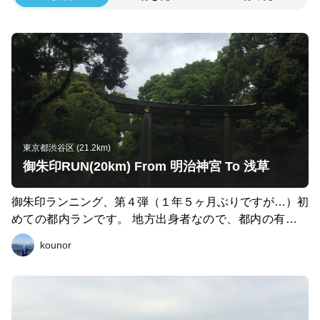
東京都渋谷区 (21.2km)
御朱印RUN(20km) From 明治神宮 To 浅草
御朱印ランニング、第４弾（１年５ヶ月ぶりですが…）初
めての都内ランです。 地方出身者なので、都内の有名な
神社の御朱印を頂くために走りました。 明治神宮→国立
kounor
競技場→日枝神社→金比羅神社→国会議事堂→靖国神社→
東京大明神→湯島聖堂→神田明神→湯島天満宮→隅田川→
浅草神社→曙湯（銭湯）の 約20kmの観光コースを走破。
御朱印を8個ゲットして大満足です。 有名な神社ではお宮