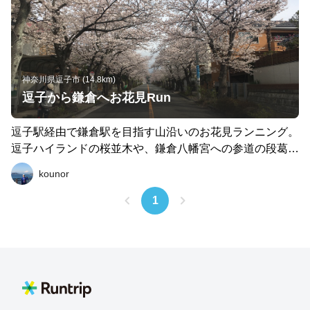
神奈川県逗子市 (14.8km)
逗子から鎌倉へお花見Run
逗子駅経由で鎌倉駅を目指す山沿いのお花見ランニング。
逗子ハイランドの桜並木や、鎌倉八幡宮への参道の段葛の
桜並木などを楽しめるお花見コースです。 逗子駅を発着
kounor
にすると約10km。春は桜、秋は紅葉も楽しめるコースで
す。
1