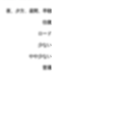
夜、夕方、昼間、早朝
往復
ロード
少ない
やや少ない
普通