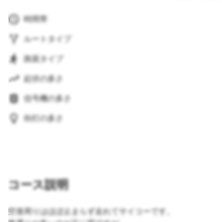
時間帯
ルートタイプ
路面タイプ
起伏の多さ
信号機の多さ
街灯の多さ
コース説明
空港周りはほぼ止まらず走れてサイコーです。