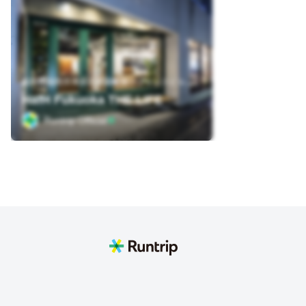
福
岡県福岡市博多区祇園町第一プリンスビル１階
HafH Fukuoka THE LIFE
Runtrip Official