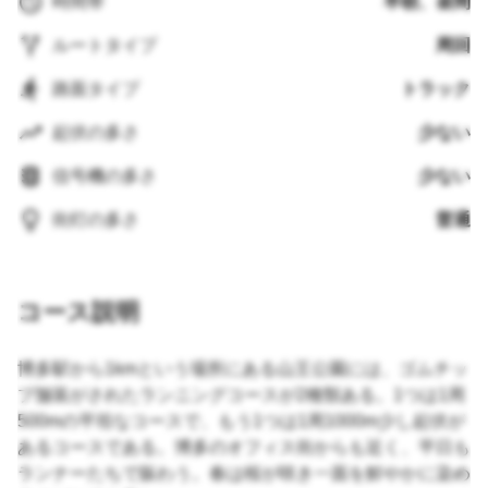
時間帯
早朝、昼間
ルートタイプ
周回
路面タイプ
トラック
起伏の多さ
少ない
信号機の多さ
少ない
街灯の多さ
普通
コース説明
博多駅から1kmという場所にある山王公園には、ゴムチッ
プ舗装がされたランニングコースが2種類ある。1つは1周
500mの平坦なコースで、もう1つは1周1000m少し起伏が
あるコースである。博多のオフィス街からも近く、平日も
ランナーたちで賑わう。春は桜が咲き一面を鮮やかに染め