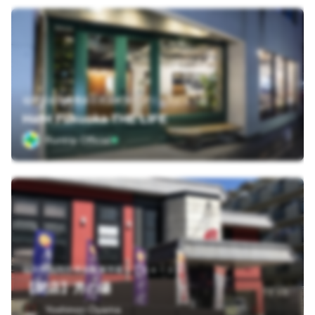
福岡県福岡市博多区祇園町第一プリンスビル１階
HafH Fukuoka THE LIFE
Runtrip Official
福岡県福岡市博多区東平尾１丁目４－３５
【閉店】月の湯
Yoshinori Oyama