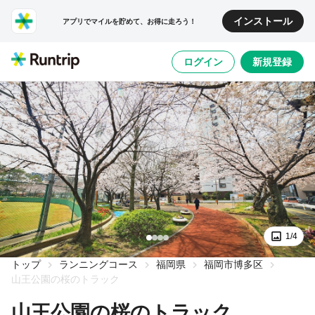
インストール
アプリでマイルを貯めて、お得に走ろう！
ログイン
新規登録
1/4
トップ
ランニングコース
福岡県
福岡市博多区
山王公園の桜のトラック
山王公園の桜のトラック