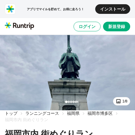
インストール
アプリでマイルを貯めて、お得に走ろう！
ログイン
新規登録
1/8
トップ
ランニングコース
福岡県
福岡市博多区
福岡市内 街めぐりラン
福岡市内 街めぐりラン