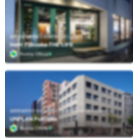
福岡県福岡市博多区祇園町第一プリンスビル１階
HafH Fukuoka THE LIFE
Runtrip Official
福岡県福岡市中央区大手門３丁目４−１ UNPLAN Fukuoka 1F
UNPLAN Fukuoka
Runtrip Official