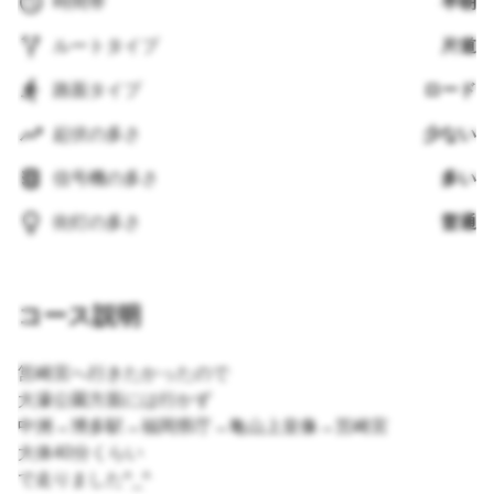
時間帯
早朝
ルートタイプ
片道
路面タイプ
ロード
起伏の多さ
少ない
信号機の多さ
多い
街灯の多さ
普通
コース説明
筥崎宮へ行きたかったので
大濠公園方面には行かず
中洲→博多駅→福岡県庁→亀山上皇像→筥崎宮
大体40分くらい
で走りました^_^