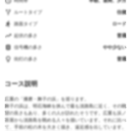
時間帯
早朝、昼間、夕方
ルートタイプ
往復
路面タイプ
ロード
起伏の多さ
普通
信号機の多さ
やや少ない
街灯の多さ
普通
コース説明
広重の「播磨・舞子の浜」を巡ります。
舞子の浜は、明石海峡を挟んで最も淡路島に近く、その眺
望の良さもあり、多くの人が訪れたそうです。広重も浜ノ
茶屋から淡路島を眺める人々を描いています。それに比べ
て、手前の松の木を大きく描き、遠近感を出しています。