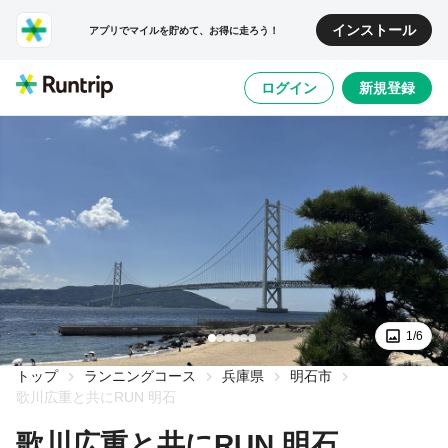
インストール
アプリでマイルを貯めて、お得に走ろう！
ログイン
新規登録
1/6
トップ
ランニングコース
兵庫県
明石市
歌川広重と共にRUN 明石
歌川広重と共にRUN 明石