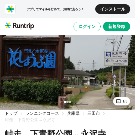
インストール
アプリでマイルを貯めて、お得に走ろう！
ログイン
新規登録
1/3
トップ
ランニングコース
兵庫県
三田市
峠走 下青野公園↔永沢寺
峠走 下青野公園↔永沢寺