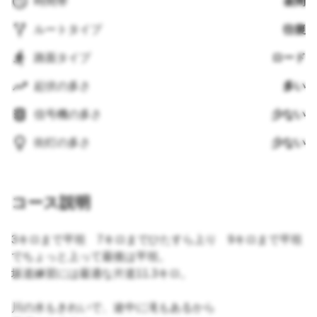
時間帯
昼間
ルートタイプ
往復
路面タイプ
ロード
起伏の多さ
多い
信号機の多さ
少ない
街灯の多さ
少ない
コース説明
3キロまで平坦 7キロまでひたすら上り 9キロまで平坦
でちょっと上って最後は平坦。
坂道練習には最適な片道11.3キロ。
川の水もきれいで、途中に滝もあるから