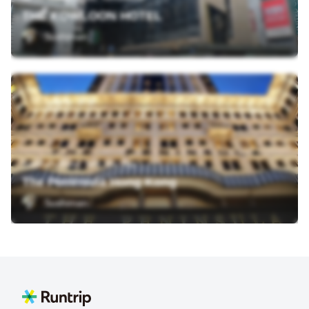
THE KOWLOON HOTEL
Sushiman
Salisbury Road, Tsim Sha Tsui
The Peninsula Hong Kong
Sushiman