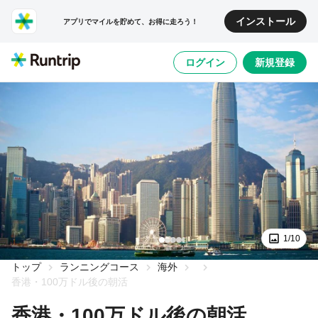
インストール
アプリでマイルを貯めて、お得に走ろう！
ログイン
新規登録
1/10
トップ
ランニングコース
海外
香港・100万ドル後の朝活
香港・100万ドル後の朝活