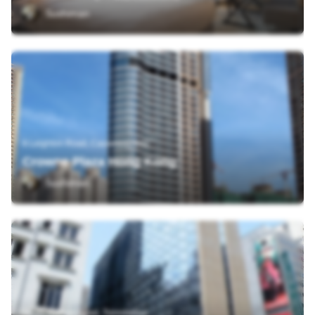
Sushiman
8 Leighton Road, Causeway Bay
Crowne Plaza Hong Kong
Sushiman
19-21 Nathan Road, Tsimshatsui