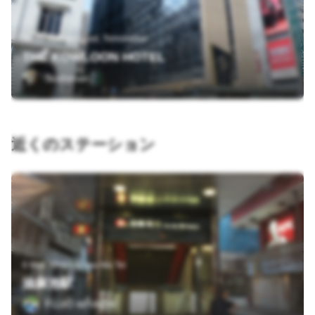
19-21 Nathan Road, Tsimshatsui
THE KOWLOON HOTEL
Sushiman
近くのステーション
6 Man Ming Ln, Yau Ma Tei
油麻池駅
FUJIO MIYACHI