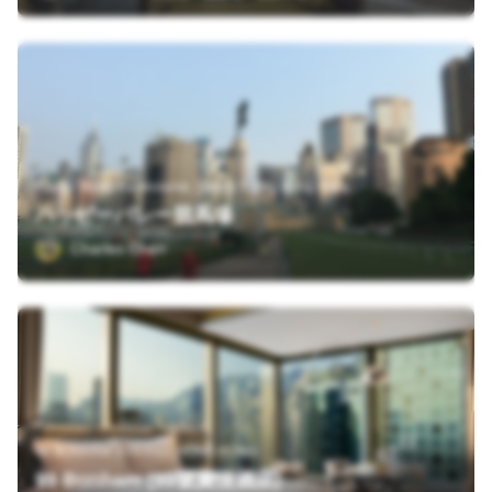
Happy Valley Racecourse, Happy Valley, Hong Kong
ハッピーバレー競馬場
Charles Chen
99 BONHAM STRAND, HONG KONG
99 Bonham (99號寶恆酒店)