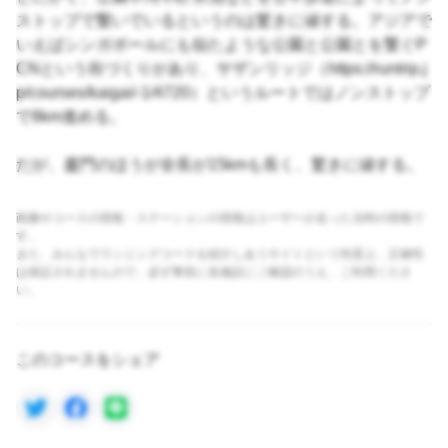
ストップで繋いでいるというのは驚きに値する。アジアで
いえばシンガポールにも似たような公園と公園とを繋ぐP
CNという街づくりがあり、サザンリッジ（https://runtrip.j
p/courses/kaigai/-1/4720）というルートではノンストップ
で8km進める。
だが、廈門のほうが全長が15kmも長く、驚きに値する。
画像やコースの情報・ステーションの情報はユーザーが走った当時の情報で
す。
また、みんなでランニングコースを紹介しあうサイトという性質上、正確性
は保証されませんので、必ず事前に各施設にご確認のうえ、ご利用くださ
い。
このコースをシェア