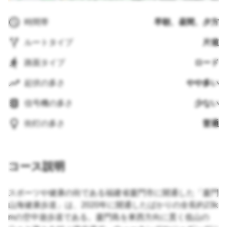
時間帯
早朝、昼間、夕方
ルートタイプ
片道
路面タイプ
ロード
起伏の多さ
やや多い
信号機の多さ
少ない
街灯の多さ
普通
コース説明
スポーツや健康の街である福建省廈門市に開通した「廈門
山海健康歩道」は、2020年に開通したばかりの全長約23k
mの空中遊歩道である。廈門島を東西方向に貫く低山の