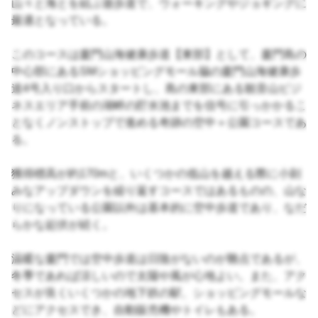
山々と海とを結ぶ遊歩道で、ウォーキングやジョギングに
最適となっている。
このコースは廈門山海健康歩道【東部】として、廈門島の
中心部にあるSMショッピングモール脇の廈門山海健康歩
道4号入り口からスタートし、島の東部にある観音山ビジ
ネスエリア手前の湖畔の貯水池までを信号に引っかかるこ
となくノンストップで進める奇跡の空中＋公園コースであ
る。
獲得標高が約170mと、いくつかの低山を越える際に小刻
みなアップダウンを繰り返すコースではあるものの、山な
りになっている公園以外は基本的に空中歩道であり、なだ
らかな起伏が続く。
温暖な廈門では空中歩道は日陰がないのが難点であるが、
冬季であれば涼しいので太陽や風が心地よい。また、アク
セスが良くいくつかの地下鉄の駅、ショッピングモールな
どにアクセスでき、自動販売機やトイレもある。