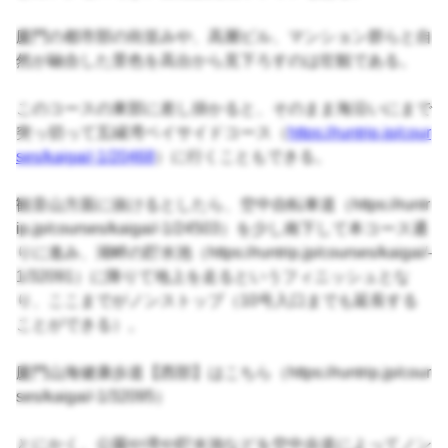
廈門の都市部の街並みや、高層ビル、マンション群らと自
然が融合した景色を高台から見下ろすのは壮観である。
このコースの東部に差し掛かると、そのまま海沿いにまで
突っ切って五縁湾ベイサイドコース（
https://runtrip.jp/cour
ses/kaigai/-1/20468
）に行くこともできる。
観音山方面に抜けるとしたら、空中自転車道（https://runtr
ip.jp/courses/kaigai/-1/24503）を少し南下して本コース通
りに進み、湖畔の貯水池（https://runtrip.jp/courses/kaigai/-
1/32091）に降りて地上を走るというフィニッシュとな
り、ここまでがノンストップ（10号入口までも延長する
ことができる）。
廈門山海健康歩道【西部】はこちら（https://runtrip.jp/cour
ses/kaigai/-1/32095）
とにかく、公園や湾や貯水池などを空中歩道によってノン