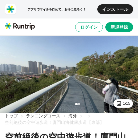
インストール
アプリでマイルを貯めて、お得に走ろう！
ログイン
新規登録
1/15
トップ
ランニングコース
海外
空前絶後の空中遊歩道！廈門山海健康歩道【東部】
空前絶後の空中遊歩道！廈門山