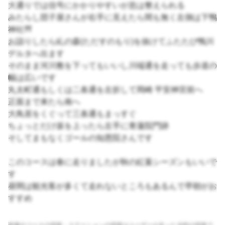
大通りでは信号にかかりやすいが息は整えられる
みたらし団子屋さんが右手に見えたら間も無く左側は下鴨
神社⛩
お詣りしたら糺の森(ただすのもり)を抜けてふたたび鴨川
デルタへ出ます
そのまま河川敷を下ってもいいし川端通を走っても歩道の
幅は広いです
丸太町通もしくは二条通を左折して岡崎 平安神宮前へ
正面まで来たら南へ
大鳥居をくぐって三条通もまっすぐ
ちょっとだけ坂を上ったら左手に青蓮院門跡
そしてまもなくゴールの知恩院さんです
このコースは春に走りましたが秋の紅葉シーズンもいいで
す
昼間は観光客が多くて走れないところもあるんで早朝がお
すすめ