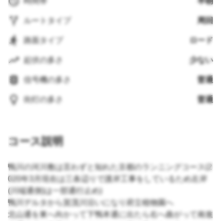
時間帯
早朝
ルートタイプ
周回
路面タイプ
ロード
起伏の多さ
少ない
信号機の多さ
普通
街灯の多さ
普通
コース説明
鴨川の河川敷は言わずと知れた京都のランニングコース(2
020年3月現在は三条辺りで護岸工事をしているため左岸
(川端通側)は一部通行止め)
鴨川デルタから賀茂川沿いになり府立植物園へ
北山通を東へ向かって下鴨本通に出たら右へ曲がって南進