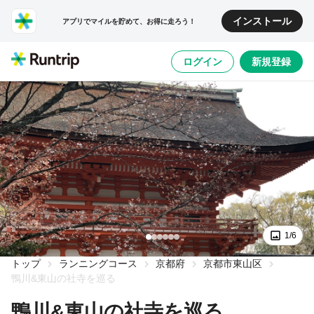
インストール
アプリでマイルを貯めて、お得に走ろう！
ログイン
新規登録
1/6
トップ
ランニングコース
京都府
京都市東山区
鴨川&東山の社寺を巡る
鴨川&東山の社寺を巡る