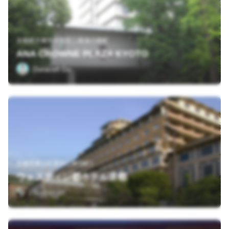
京都府京都市中京区二条油小路町
ANA CROWNE PLAZA KYOTO
Duracell Go
京都市東山区粟田口華頂町1
ウェスティン都ホテル京都
Sushiman