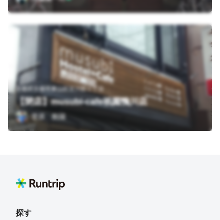
京都府京都市東山区宮川筋１丁目
【閉店】musubi-cafe祇園鴨川店
菅原 航陽
探す