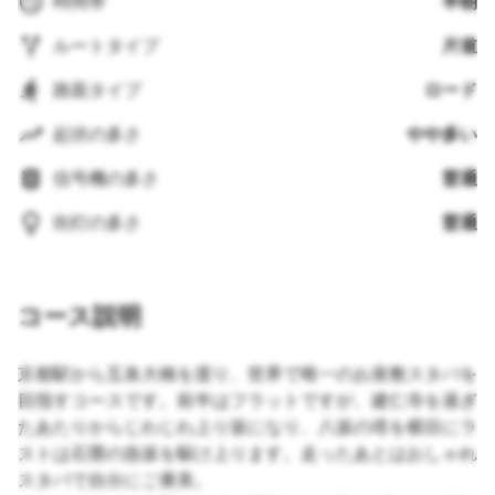
時間帯
早朝
ルートタイプ
片道
路面タイプ
ロード
起伏の多さ
やや多い
信号機の多さ
普通
街灯の多さ
普通
コース説明
京都駅から五条大橋を渡り、世界で唯一のお座敷スタバを
目指すコースです。前半はフラットですが、建仁寺を過ぎ
たあたりからじわじわ上り坂になり、八坂の塔を横目にラ
ストは石畳の急坂を駆け上ります。走ったあとはおしゃれ
スタバで自分にご褒美。