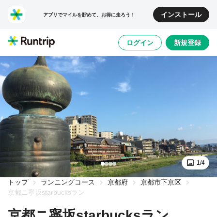
インストール
アプリでマイルを貯めて、お得に走ろう！
ログイン
新規登録
1/4
トップ
ランニングコース
京都府
京都市下京区
京都ニ寧坂starbucksラン
京都ニ寧坂starbucksラン