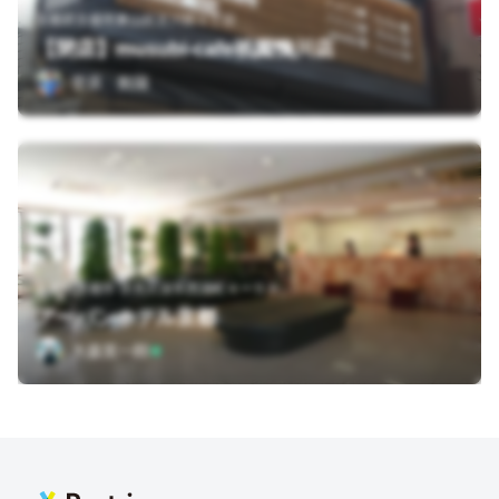
京都府京都市東山区宮川筋１丁目
【閉店】musubi-cafe祇園鴨川店
菅原 航陽
京都府京都市 伏見区深草西浦町４ー５９
アーバンホテル京都
大森英一郎