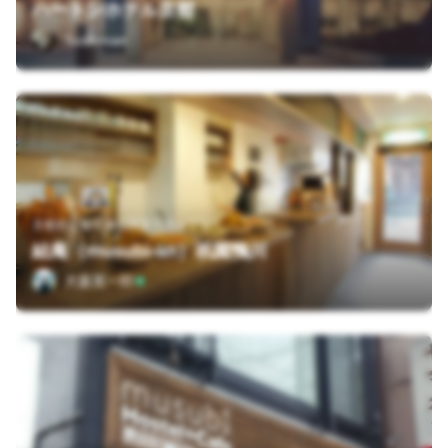
ハートンホテル京都
Sushiman
京都府京都市東山区宮川筋１丁目
結庵（musubi-an）祇園鴨川
大森英一郎