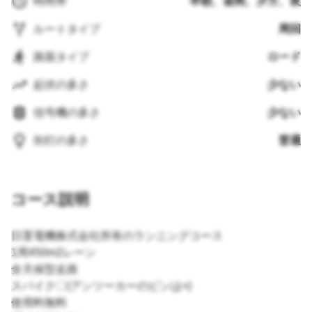
時間帯
早朝、昼間、夕方、夜
ルートタイプ
周回
路面タイプ
ロード
起伏の多さ
少ない
信号機の多さ
少ない
街灯の多さ
普通
コース説明
日置電機株式会社所有のランニングコース
1周450m2レーン
全天候型走路
スパイク〇(アンツーカーのピンは×)
使用料無料