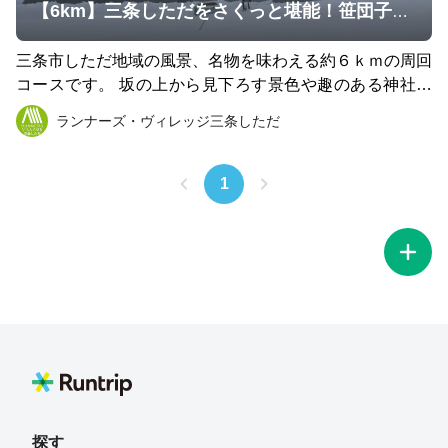
【6km】三条しただをさくっと堪能！笹団子コース
三条市しただ地域の風景、名物を味わえる約６ｋｍの周回
コースです。 坂の上から見下ろす景色や趣のある神社、
中間地点には三条市下田地域名物笹団子屋さんもあり、下
ランナーズ・ヴィレッジ三条しただ
田地域の風景や歴史を６ｋｍに詰め込んであります。 田
んぼの様子や雪景色等、季節によってさまざまな顔を見せ
るコースです。 ※高低差のあるコースですので、悪天候
1
時はご注意ください。
探す