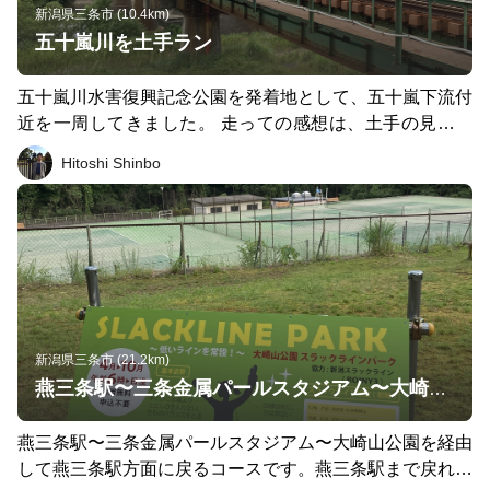
新潟県三条市 (10.4km)
五十嵐川を土手ラン
五十嵐川水害復興記念公園を発着地として、五十嵐下流付
近を一周してきました。 走っての感想は、土手の見晴し
がよく、左右に広がる町の風景を眺めながら走れます。ほ
Hitoshi Shinbo
ぼ平坦なコースは、川風に吹かれながらのジョギングにも
ぴったりで、堤外地にはジョギングコースも整備されてい
ます。そして、コース上には8つの橋があり、欄干に記さ
れたイラストに注目しながら走るとさらに楽しめます。走
る際の注意点は、車の交通量が左岸側で多いので、夜間は
反射素材を身に着けて走ったほうがいいでしょう。 #新潟
県 #五十嵐川 #三条市
新潟県三条市 (21.2km)
燕三条駅〜三条金属パールスタジアム〜大崎山公園ガッツリハーフコース
燕三条駅〜三条金属パールスタジアム〜大崎山公園を経由
して燕三条駅方面に戻るコースです。燕三条駅まで戻れば