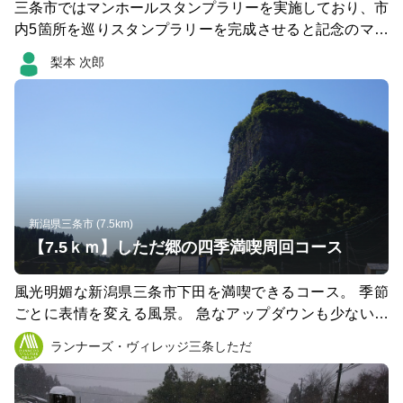
三条市ではマンホールスタンプラリーを実施しており、市
内5箇所を巡りスタンプラリーを完成させると記念のマン
ホールピンバッチがもらえます。 マンホールは「丸い、
梨本 次郎
落ちない、滑らない」ということで合格祈願の御守りにな
るそうです。このコースは合格の願掛けにそれをランニン
グで行うというものです。 三条ものづくり学校（S）→保
内道の駅→下田漢学の里→栄スマイルランド→三条鍛治道
場→三条ものづくり学校（G） 施設の会館時間内に回らな
いといけないので、スタートの三条ものづくり学校は8時
半。スタンプラリーゴールの三条鍛治には17時までに辿
り着かなければなりません。 一日でコンプリートするに
新潟県三条市 (7.5km)
は約65kmを8時間半の制限時間になります。
【7.5ｋｍ】しただ郷の四季満喫周回コース
風光明媚な新潟県三条市下田を満喫できるコース。 季節
ごとに表情を変える風景。 急なアップダウンも少ないた
め初心者の方にもオススメ。 途中に、温泉やグルメも楽
ランナーズ・ヴィレッジ三条しただ
しめます。