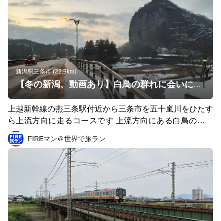
新潟県三条市 (22.9km)
【冬の新潟、動画あり】白鳥の群れに会いに行く１５キロ、そして八木ヶ鼻の絶景を眺めながらの露天風呂で昇天確実
上越新幹線の燕三条駅付近から三条市を五十嵐川をひたす
ら上流方向に走るコースです 上流方向にある白鳥の里公
苑では、冬に白鳥の群れが襲来しますし、走ってるあいだ
FIREマン＠世界で旅ラン
もたくさんの白鳥を見かけます。 白鳥の里公苑からさら
に３キロほど上流に向かえば絶景の「八木ヶ鼻」と温泉施
設のいい湯らてぃがあります。 温泉の露天風呂からの眺
めは絶景で、素っ裸で大自然を闊歩したい欲求に駆られる
こと間違いなし。 【冬の北陸一人旅】ひとりスノボ旅行
ついでに、雪の積もる新潟は三条市でランニングで白鳥に
会いにいく一日 https://youtu.be/adKkEzTA1WA