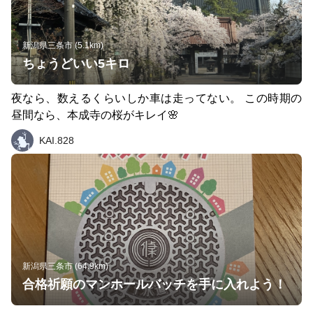
もトライされてみてはいかがでしょうか。
新潟県三条市 (5.1km)
ちょうどいい5キロ
夜なら、数えるくらいしか車は走ってない。 この時期の
昼間なら、本成寺の桜がキレイ🌸
KAI.828
新潟県三条市 (64.9km)
合格祈願のマンホールバッチを手に入れよう！