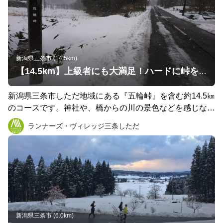
新潟県三条市 (14.5km)
【14.5km】上級者にも大満足！ハードに峠を楽しむ五輪峠コース
新潟県三条市しただ地域にある『五輪峠』を含む約14.5㎞
のコースです。神社や、橋からの川の景色などを感じなが
ら、起伏の激しい峠も楽しむことのできる上級者の満足で
ランナーズ・ヴィレッジ三条しただ
きるコースです。湧き水スポットもあり、しただならでは
の自然と風景に触れながら走ることができます。 ※高低
差のあるコースですので、悪天候時はご注意ください。
新潟県三条市 (6.0km)