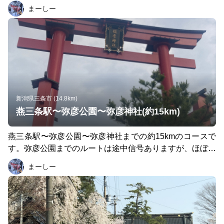
22〜23km程になりますが、ハーフの場合は信濃川手前の
まーしー
橋でゴールになると思います。 途中の三条金属パールス
タジアムまでは川沿いを通るコースでほぼフラット、信号
はあまりないですが、道路の横断や踏切越えが何箇所かあ
るので注意が必要です。三条金属パールスタジアム〜大崎
山公園手前までは緩やかなアップダウンはありますが、そ
こまできつさはないと思います。 最後の大崎山公園は公
園入口から頂上まで1.0km〜1.5km程の激坂あります。足
腰鍛えられるいい坂です。登り切ると、スラックラインが
新潟県三条市 (14.8km)
無料で体験できるアスレチックエリアもあるので、ぜひト
燕三条駅〜弥彦公園〜弥彦神社(約15km)
ライしてみてください。 道中コンビニはそこそこ数ある
ので、もしもの時にも安心です。
燕三条駅〜弥彦公園〜弥彦神社までの約15kmのコースで
す。弥彦公園までのルートは途中信号ありますが、ほぼフ
ラットで走りやすいです。早朝の時間は車が少ないので、
まーしー
比較的止まらずに走れると思います。弥彦公園内は時間帯
によっては人が多いので、状況確認して園内を廻るのがオ
ススメ。ゴールの弥彦神社はとても綺麗です。周辺も緑が
多くて本当に癒されます。体力的に余裕があるなら、弥彦
山(634m／登山コースの距離は約10kmだそうです)登頂に