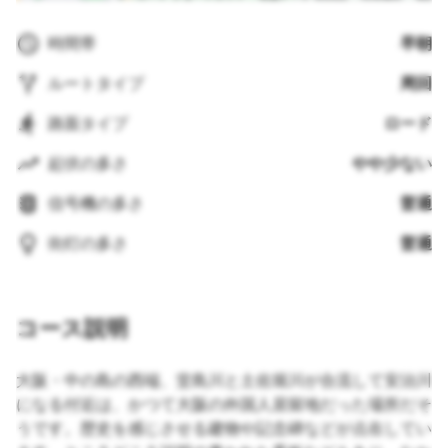
時間帯
早朝
ルートタイプ
周回
路面タイプ
ロード
起伏の多さ
やや少ない
信号機の多さ
普通
街灯の多さ
普通
コース説明
大阪・中の島の西端、堂島川と土佐堀川が合流して安治川
になる付近は、かつて大阪の外国人居留地だった場所だそ
うです。歴史を感じさせる建物や記念碑などが点在してい