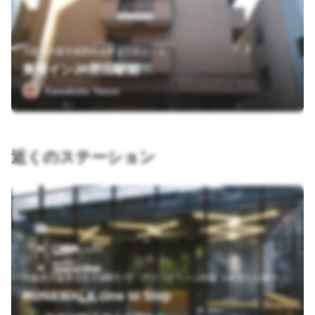
大阪府大阪市福島区吉野２丁目２－２
東横インJR野田駅前
Kawabata Yasuo
近くのステーション
大
阪府大阪市北区大深町5-72 グラングリーン大阪 うめきた公園サウスパーク FitCube1F
RUN&WALK One to Step