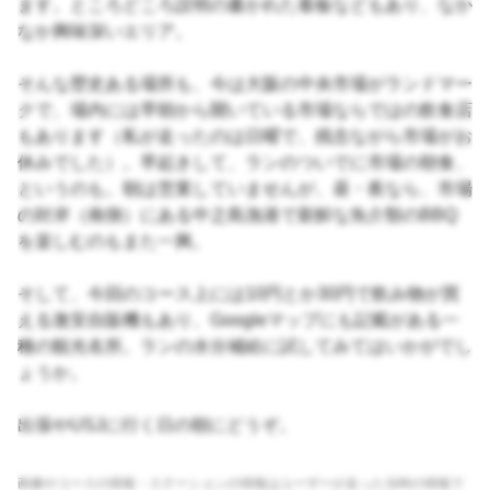
ます。ところどころ説明の書かれた看板などもあり、なか
なか興味深いエリア。
そんな歴史ある場所も、今は大阪の中央市場がランドマー
クで、場内には早朝から開いている市場ならではの飲食店
もあります（私が走ったのは日曜で、残念ながら市場がお
休みでした）。早起きして、ランのついでに市場の朝食、
というのも。朝は営業していませんが、昼・夜なら、市場
の対岸（南側）にある中之島漁港で新鮮な魚介類のBBQ
を楽しむのもまた一興。
そして、今回のコース上には10円とか30円で飲み物が買
える激安自販機もあり、Googleマップにも記載がある一
種の観光名所。ランの水分補給に試してみてはいかがでし
ょうか。
出張やUSJに行く日の朝にどうぞ。
画像やコースの情報・ステーションの情報はユーザーが走った当時の情報で