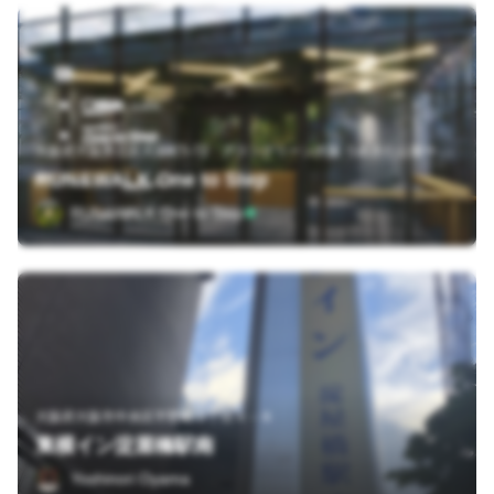
大
阪府大阪市北区大深町5-72 グラングリーン大阪 うめきた公園サウスパーク FitCube1F
RUN&WALK One to Step
RUN&WALK One to Step
大阪府大阪市中央区平野町３丁目４－６
東横イン淀屋橋駅南
Yoshinori Oyama