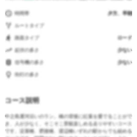
時間帯
夕方、早朝
ルートタイプ
路面タイプ
ロード
起伏の多さ
少ない
信号機の多さ
少ない
街灯の多さ
コース説明
中之島運河沿いのラン。橋の背後に紅葉を愛でることがで
き、人が少なく、そこそこ景観楽しめる走りやすいコース
です。淀屋橋、肥後橋、渡辺橋いずれの駅からでも組める