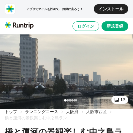
インストール
アプリでマイルを貯めて、お得に走ろう！
ログイン
新規登録
1/8
トップ
ランニングコース
大阪府
大阪市西区
橋と運河の景観楽しむ中之島ラン
橋と運河の景観楽しむ中之島ラ