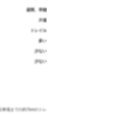
昼間、早朝
片道
トレイル
多い
少ない
少ない
駐車場までの約7kmのトレ