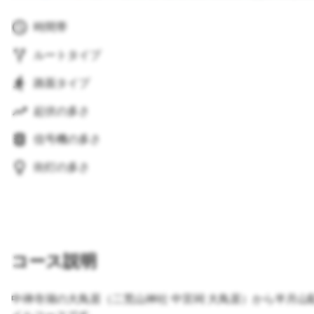
時間帯
ルートタイプ
路面タイプ
起伏の多さ
信号機の多さ
街灯の多さ
コース説明
中禅寺湖の大鳥居（二荒山神社 中宮祠 大鳥居）から半月山