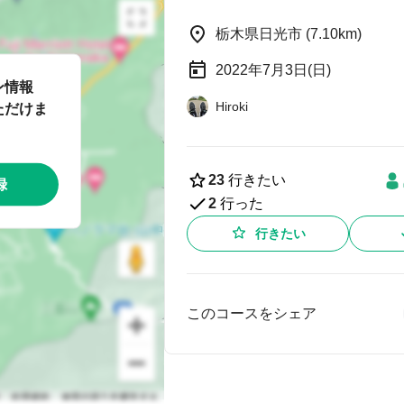
栃木県日光市 (7.10km)
2022年7月3日(日)
ン情報
Hiroki
ただけま
23
行きたい
録
2
行った
行きたい
このコースをシェア