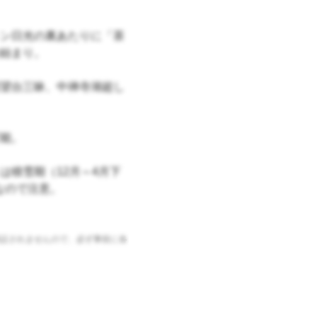
ン日光の裏あたりに「茶
始まり。
望台三昧、中禅寺湖超し
能。
は積雪期（12月～4月下
0なので注意。
証されませんので、必ず事前に各