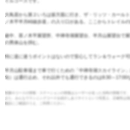
イルコースです。
大鳥居から第２いろは坂方面に行き、ザ・リッツ・カールト
ノ木平半月峠線歩道」の入り口がある。ここからトレイルの
途中、茶ノ木平展望所、中禅寺湖展望台、半月山展望台で展
の男体山を拝む。
特に道に迷うポイントはないので安心してラン＆ウォーク可
半月山駐車場まで車で行くための「中禅寺湖スカイライン」
旬）は通行止め、それ以外でも通行できるのは8:30～17:0
画像やコースの情報・ステーションの情報はユーザーが走った当時の情報です。
また、みんなでランニングコースを紹介しあうサイトという性質上、正確性は保
施設にご確認のうえ、ご利用ください。