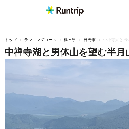
トップ
ランニングコース
栃木県
日光市
中禅寺湖と男
中禅寺湖と男体山を望む半月