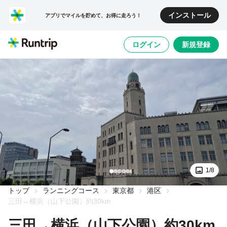
インストール
アプリでマイルを貯めて、お得に走ろう！
ログイン
新規登録
1/8
トップ
ランニングコース
東京都
港区
三田→横浜（山下公園）約30km
三田→横浜（山下公園）約30km