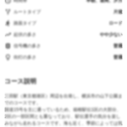
時間帯
早朝、昼間、夕方
ルートタイプ
片道
路面タイプ
ロード
起伏の多さ
やや少ない
信号機の多さ
普通
街灯の多さ
普通
コース説明
三田駅（東京都港区）周辺を出発し、横浜市の山下公園ま
でのコースです。
国道15号を主に通っているため、箱根駅伝1区の大部分、
2区の一部区間とも重なっており、駅伝選手の気分を楽し
みながら走れるコースです。海も近く、季節によっては気