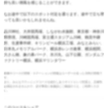
持ち良い潮風を感じることができます。
なお途中で以下のスポット付近を通ります。途中で立ち寄
っても良いかもしれませんね。
品川神社、大井競馬場、しながわ水族館、東京都・神奈川
県県境、川崎競馬場、富士通スタジアム川崎、鶴見中継
所、生麦事件碑、キリンビール横浜工場、みなとみらい、
日本丸メモリアルパーク、横浜赤レンガ倉庫、横浜税関、
大さん橋、象の鼻パーク、氷川丸、山下公園、ガンダムフ
ァクトリー横浜、横浜マリンタワー
画像やコースの情報・ステーションの情報はユーザーが走った当時の情報で
す。
また、みんなでランニングコースを紹介しあうサイトという性質上、正確性
は保証されませんので、必ず事前に各施設にご確認のうえ、ご利用くださ
い。
このコースをシェア