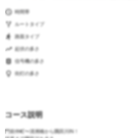
時間帯
ルートタイプ
路面タイプ
起伏の多さ
信号機の多さ
街灯の多さ
コース説明
門前仲町〜清洲橋から隅田川IN！