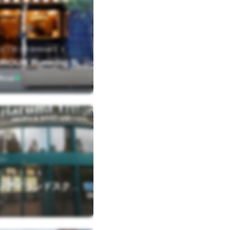
丁目２０&minus;１３
【閉店】OUROUR Running Station
icial
１丁目８－１６
晴海トリトンアイランドスクエア
い