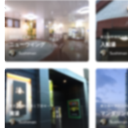
墨田区江東橋2-6-11
東京都中央区入船
ニューウィング
入船湯
Sushiman
Sushiman
東京都中央区湊１丁目６－２
東京都中央区日本
湊湯
マンダリン
Sushiman
Sushiman