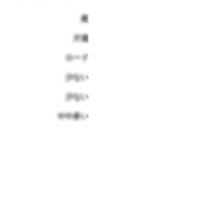
夜
片道
ロード
少ない
少ない
やや多い