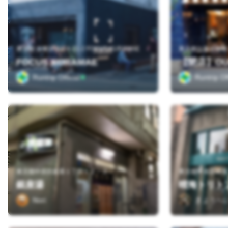
東京都 台東区蔵前4-21-2 FOCUS KURAMAE
東京都台東区柳橋２
FOCUS KURAMAE
Runtrip Official
Runtrip Off
東京都中央区銀座１丁目１２－２
東京都中央区晴海
銀座湯
Nori
きょうへ