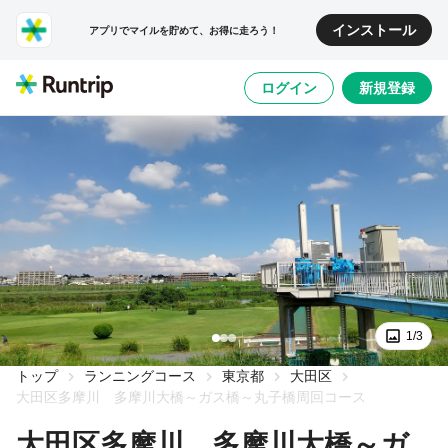
インストール
アプリでマイルを貯めて、お得に走ろう！
ログイン
新規登録
1/3
トップ
ランニングコース
東京都
大田区
大田区多摩川 多摩川大橋～ガス橋～丸子橋周回コース
大田区多摩川 多摩川大橋～ガ