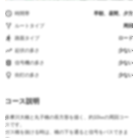
時間帯
早朝、昼間、夕方
ルートタイプ
周回
路面タイプ
ロード
起伏の多さ
少ない
信号機の多さ
少ない
街灯の多さ
少ない
コース説明
多摩川大橋と丸子橋の長方形を描く、約10㎞の周回コー
スです。
ガス橋を抜ける時は、橋の下を通ると信号をパスできま