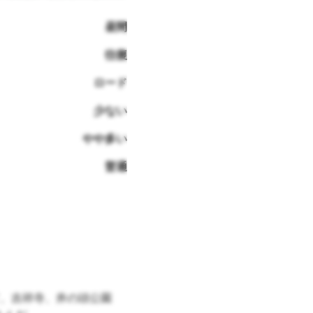
昼間
往復
ロード
少ない
やや多い
普通
、吉祥寺、井の頭公園