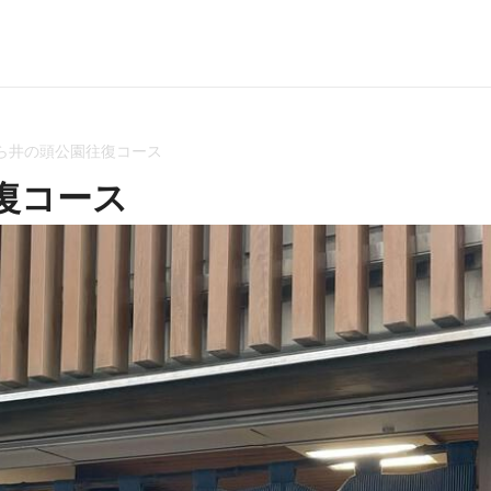
ら井の頭公園往復コース
復コース