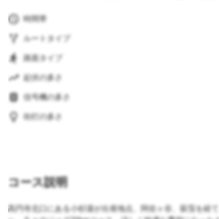
時間帯
ルートタイプ
路面タイプ
起伏の多さ
信号機の多さ
街灯の多さ
コース説明
高円寺北口にある小杉湯が出発地点、阿佐ヶ谷、荻窪を経て